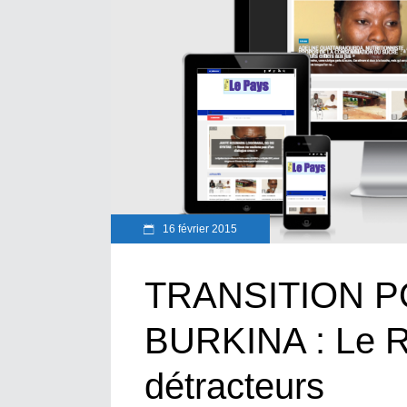
16 février 2015
TRANSITION P
BURKINA : Le R
détracteurs