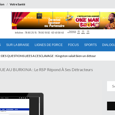
ion
Votre Santé
 BRAISE
LIGNES DE FORCE
FOCUS
SPORTS
DIALOGUE INTERIEUR
AVIS ET 
S
SUR LA BRAISE
LIGNES DE FORCE
FOCUS
SPORTS
DIALOG
 QUESTIONS LIEES A L’ESCLAVAGE : Kingston valait bien un détour
 AU BURKINA : Le RSP Répond À Ses Détracteurs