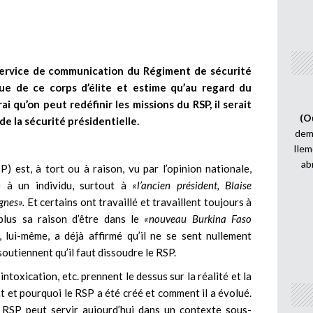
ervice de communication du Régiment de sécurité
rique de ce corps d’élite et estime qu’au regard du
ai qu’on peut redéfinir les missions du RSP, il serait
(O
de la sécurité présidentielle.
demi
Ilem
ab
) est, à tort ou à raison, vu par l’opinion nationale,
é à un individu, surtout à
«l’ancien président, Blaise
gnes».
Et certains ont travaillé et travaillent toujours à
plus sa raison d’être dans le
«nouveau Burkina Faso
, lui-même, a déjà affirmé qu’il ne se sent nullement
outiennent qu’il faut dissoudre le RSP.
intoxication, etc. prennent le dessus sur la réalité et la
t et pourquoi le RSP a été créé et comment il a évolué.
e RSP peut servir aujourd’hui dans un contexte sous-