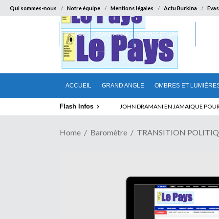
Qui sommes-nous
Notre équipe
Mentions légales
Actu Burkina
Evas
ACCUEIL
GRAND ANGLE
OMBRES ET LUMIÈRES
SUR LA
ACCUEIL
GRAND ANGLE
OMBRES ET LUMIÈRE
Flash Infos
JOHN DRAMANI EN JAMAIQUE POUR DES
Home
Baromètre
TRANSITION POLITIQUE