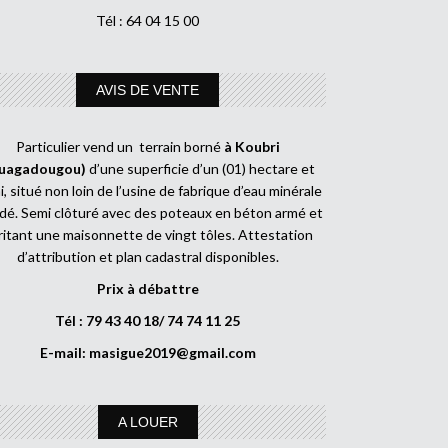
Tél : 64 04 15 00
AVIS DE VENTE
Particulier vend un terrain borné
à Koubri
uagadougou)
d’une superficie d’un (01) hectare et
, situé non loin de l’usine de fabrique d’eau minérale
dé. Semi clôturé avec des poteaux en béton armé et
ritant une maisonnette de vingt tôles. Attestation
d’attribution et plan cadastral disponibles.
Prix à débattre
Tél : 79 43 40 18/ 74 74 11 25
E-mail:
masigue2019@gmail.com
A LOUER