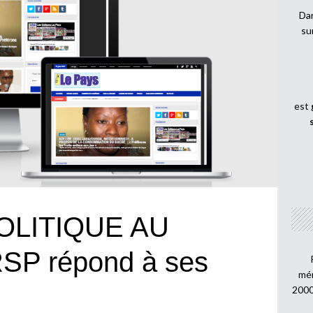
Dan
su
est
OLITIQUE AU
SP répond à ses
mén
2000