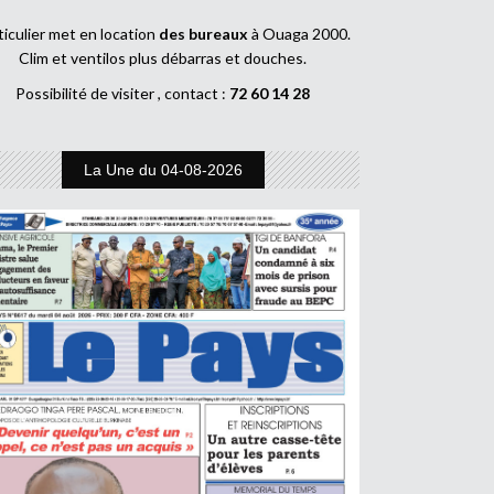
ticulier met en location
des bureaux
à Ouaga 2000.
Clim et ventilos plus débarras et douches.
Possibilité de visiter , contact :
72 60 14 28
La Une du 04-08-2026