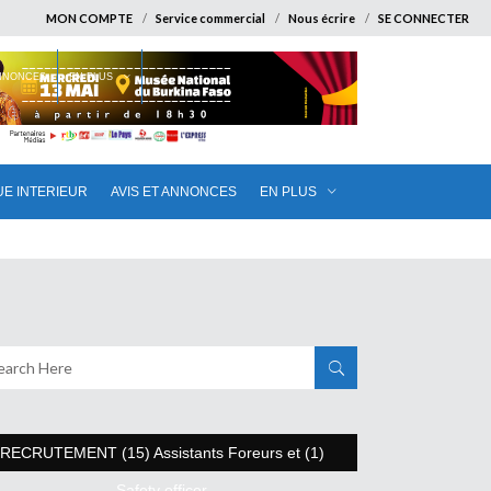
MON COMPTE
Service commercial
Nous écrire
SE CONNECTER
ANNONCES
EN PLUS
UE INTERIEUR
AVIS ET ANNONCES
EN PLUS
RECRUTEMENT (15) Assistants Foreurs et (1)
Safety officer