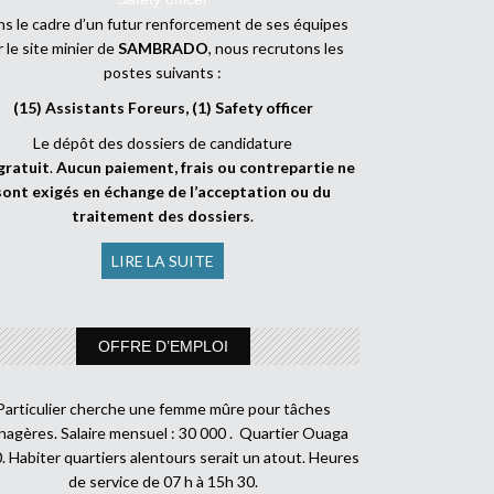
s le cadre d’un futur renforcement de ses équipes
r le site minier de
SAMBRADO
, nous recrutons les
postes suivants :
(15) Assistants Foreurs, (1) Safety officer
Le dépôt des dossiers de candidature
gratuit
.
Aucun paiement, frais ou contrepartie ne
sont exigés en échange de l’acceptation ou du
traitement des dossiers
.
LIRE LA SUITE
OFFRE D’EMPLOI
Particulier cherche une femme mûre pour tâches
agères. Salaire mensuel : 30 000 . Quartier Ouaga
. Habiter quartiers alentours serait un atout. Heures
de service de 07 h à 15h 30.