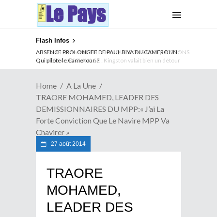
Flash Infos
ABSENCE PROLONGEE DE PAUL BIYA DU CAMEROUN :
Qui pilote le Cameroun ?
Home
A La Une
TRAORE MOHAMED, LEADER DES
DEMISSIONNAIRES DU MPP:« J’ai La
Forte Conviction Que Le Navire MPP Va
Chavirer »
27 août 2014
TRAORE
MOHAMED,
LEADER DES