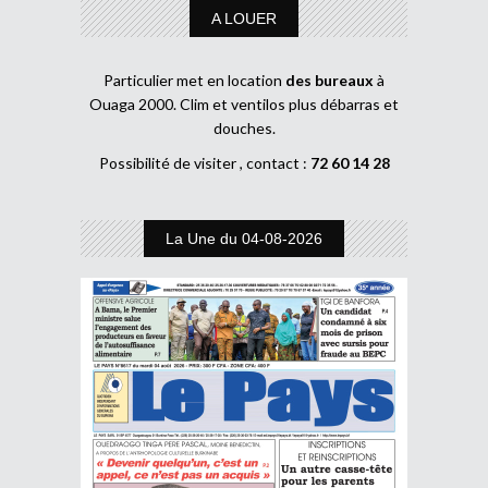
A LOUER
Particulier met en location
des bureaux
à
Ouaga 2000. Clim et ventilos plus débarras et
douches.
Possibilité de visiter , contact :
72 60 14 28
La Une du 04-08-2026