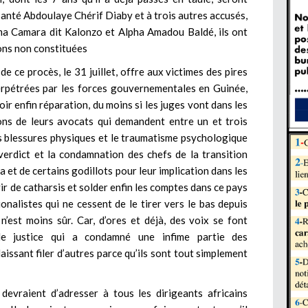
 Santé Abdoulaye Chérif Diaby et à trois autres accusés,
ma Camara dit Kalonzo et Alpha Amadou Baldé, ils ont
ons non constituées
 de ce procès, le 31 juillet, offre aux victimes des pires
erpétrées par les forces gouvernementales en Guinée,
voir enfin réparation, du moins si les juges vont dans les
ions de leurs avocats qui demandent entre un et trois
es blessures physiques et le traumatisme psychologique
 verdict et la condamnation des chefs de la transition
t de certains godillots pour leur implication dans les
 de catharsis et solder enfin les comptes dans ce pays
nalistes qui ne cessent de le tirer vers le bas depuis
’est moins sûr. Car, d’ores et déjà, des voix se font
e justice qui a condamné une infime partie des
issant filer d’autres parce qu’ils sont tout simplement
 devraient d’adresser à tous les dirigeants africains