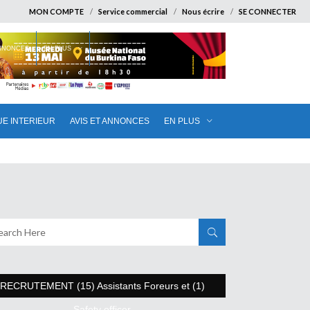
MON COMPTE
Service commercial
Nous écrire
SE CONNECTER
ANNONCES
EN PLUS
UE INTERIEUR
AVIS ET ANNONCES
EN PLUS
RECRUTEMENT (15) Assistants Foreurs et (1)
Safety officer