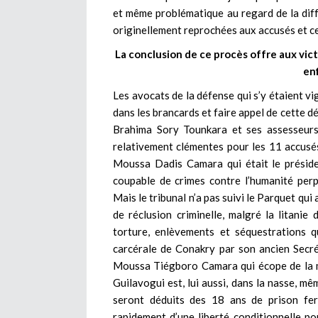
et même problématique au regard de la diff
originellement reprochées aux accusés et ce
La conclusion de ce procès offre aux victi
enf
Les avocats de la défense qui s’y étaient 
dans les brancards et faire appel de cette dé
Brahima Sory Tounkara et ses assesseurs 
relativement clémentes pour les 11 accusés 
Moussa Dadis Camara qui était le préside
coupable de crimes contre l’humanité per
Mais le tribunal n’a pas suivi le Parquet qui a
de réclusion criminelle, malgré la litanie 
torture, enlèvements et séquestrations q
carcérale de Conakry par son ancien Secrét
Moussa Tiégboro Camara qui écope de la m
Guilavogui est, lui aussi, dans la nasse, mê
seront déduits des 18 ans de prison ferm
rapidement d’une liberté conditionnelle po