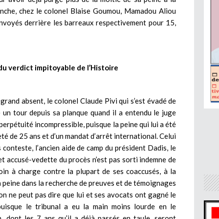
vanche, chez le colonel Blaise Goumou, Mamadou Aliou
nvoyés derrière les barreaux respectivement pour 15,
 du verdict impitoyable de l’Histoire
 grand absent, le colonel Claude Pivi qui s’est évadé de
e un tour depuis sa planque quand il a entendu le juge
rpétuité incompressible, puisque la peine qui lui a été
eté de 25 ans et d’un mandat d’arrêt international. Celui
ns conteste, l’ancien aide de camp du président Dadis, le
 accusé-vedette du procès n’est pas sorti indemne de
moin à charge contre la plupart de ses coaccusés, à la
la peine dans la recherche de preuves et de témoignages
n ne peut pas dire que lui et ses avocats ont gagné le
 puisque le tribunal a eu la main moins lourde en le
 dont les 7 ans qu’il a déjà passés en taule, seront