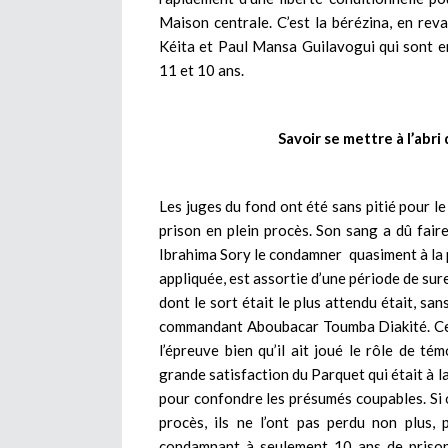
Maison centrale. C’est la bérézina, en re
Kéita et Paul Mansa Guilavogui qui sont e
11 et 10 ans.
Savoir se mettre à l’abri
Les juges du fond ont été sans pitié pour le
prison en plein procès. Son sang a dû fair
Ibrahima Sory le condamner quasiment à la pe
appliquée, est assortie d’une période de sur
dont le sort était le plus attendu était, sa
commandant Aboubacar Toumba Diakité. Cet
l’épreuve bien qu’il ait joué le rôle de té
grande satisfaction du Parquet qui était à 
pour confondre les présumés coupables. Si o
procès, ils ne l’ont pas perdu non plus,
condamnant à seulement 10 ans de prison,