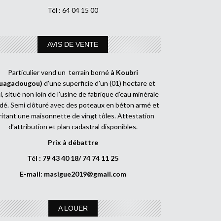
Tél : 64 04 15 00
AVIS DE VENTE
Particulier vend un terrain borné
à Koubri
uagadougou)
d’une superficie d’un (01) hectare et
, situé non loin de l’usine de fabrique d’eau minérale
dé. Semi clôturé avec des poteaux en béton armé et
ritant une maisonnette de vingt tôles. Attestation
d’attribution et plan cadastral disponibles.
Prix à débattre
Tél : 79 43 40 18/ 74 74 11 25
E-mail:
masigue2019@gmail.com
A LOUER