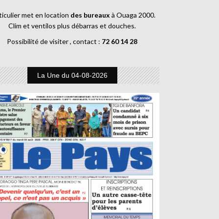
ticulier met en location
des bureaux
à Ouaga 2000.
Clim et ventilos plus débarras et douches.
Possibilité de visiter , contact :
72 60 14 28
La Une du 04-08-2026