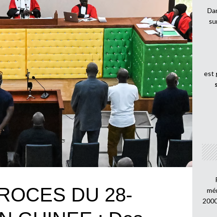
Dan
su
est
ROCES DU 28-
mén
2000