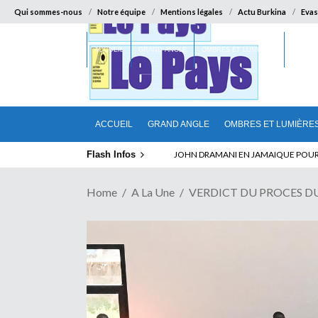
Qui sommes-nous
Notre équipe
Mentions légales
Actu Burkina
Evas
ACCUEIL
GRAND ANGLE
OMBRES ET LUMIÈRES
SUR LA
ACCUEIL
GRAND ANGLE
OMBRES ET LUMIÈRE
Flash Infos
ELECTION DE TALON A LA TETE DU SENA
Home
A La Une
VERDICT DU PROCES DU 