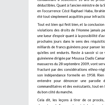
déductibles. Quant à l’ancien ministre de la
en l’occurrence Cécé Raphael Haba, Ibrahi
été tout simplement acquittés pour infracti
Tout est bien qui finit bien, et la conclusion
violations des droits de l’Homme jamais p
une lueur d’espoir quant à la possibilité d’a
prochains jours dans le sens des réquisit
milliards de francs guinéens pour panser l
qu’elles ont endurés. Reste à savoir si ce
guinéenne dirigée par Moussa Dadis Camara e
massacres du 28 septembre 2009, vont servir
fracturé par des considérations ethno-régio
son indépendance formelle en 1958. Rien n
entendre pour dénoncer une parodie d
commanditaires et des exécutants, tout en la
du bon côté du manche.
Cela dit, les leçons à tirer de ce procès,