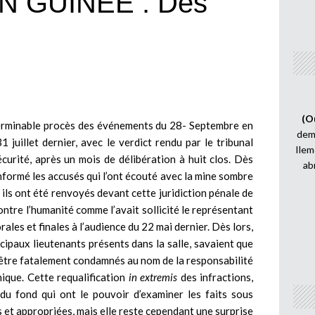
 GUINEE : Des
(O
terminable procès des événements du 28- Septembre en
demi
juillet dernier, avec le verdict rendu par le tribunal
Ilem
curité, après un mois de délibération à huit clos. Dès
ab
 informé les accusés qui l’ont écouté avec la mine sombre
s ils ont été renvoyés devant cette juridiction pénale de
ontre l’humanité comme l’avait sollicité le représentant
rales et finales à l’audience du 22 mai dernier. Dès lors,
cipaux lieutenants présents dans la salle, savaient que
ent être fatalement condamnés au nom de la responsabilité
que. Cette requalification
in extremis
des infractions,
du fond qui ont le pouvoir d’examiner les faits sous
es et appropriées, mais elle reste cependant une surprise