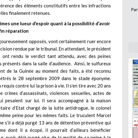
érence des éléments constitutifs entre les infractions
Par
lles finalement retenues.
mes une lueur d’espoir quant à la possibilité d’avoir
in réparation
vigoureusement opposés, vont certainement ruer encore
cision rendue par le tribunal. En attendant, le président
ont rendu le verdict tant attendu, avec des peines
présents dans la salle d’audience. Ainsi, le sulfureux
nt de la Guinée au moment des faits, a été reconnu
pétrés le 28 septembre 2009 dans le stade éponyme.
 requis contre lui la prison à vie. Il s’en tire avec 20 ans
de crimes d’assassinats, violences sexuelles, actes de
ui pesaient sur lui. Il sera accompagné à la maison
aire d’Etat chargé de la lutte antidrogue, le colonel
ême peine pour les mêmes faits. Le truculent Marcel
me s’il a déjà purgé 13 ans de détention préventive qui
e dont il a écopé. Il pourrait d’ailleurs bénéficier
ur avoir déjà purgé plus de la moitié de sa peine à la