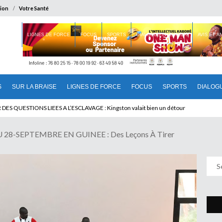
ion
Votre Santé
 BRAISE
LIGNES DE FORCE
FOCUS
SPORTS
DIALOGUE INTERIEUR
AVIS ET 
S
SUR LA BRAISE
LIGNES DE FORCE
FOCUS
SPORTS
DIALOG
T BENINOIS : Quand Patrice quitte le pouvoir sans partir !
28-SEPTEMBRE EN GUINEE : Des Leçons À Tirer