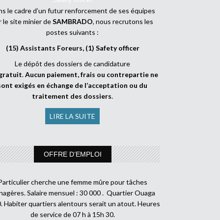
s le cadre d’un futur renforcement de ses équipes
r le site minier de
SAMBRADO
, nous recrutons les
postes suivants :
(15) Assistants Foreurs, (1) Safety officer
Le dépôt des dossiers de candidature
gratuit
.
Aucun paiement, frais ou contrepartie ne
sont exigés en échange de l’acceptation ou du
traitement des dossiers
.
LIRE LA SUITE
OFFRE D’EMPLOI
Particulier cherche une femme mûre pour tâches
agères. Salaire mensuel : 30 000 . Quartier Ouaga
. Habiter quartiers alentours serait un atout. Heures
de service de 07 h à 15h 30.