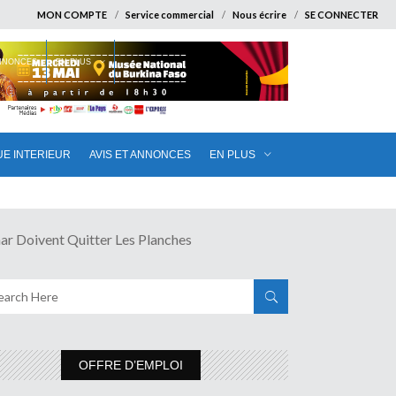
MON COMPTE
Service commercial
Nous écrire
SE CONNECTER
ANNONCES
EN PLUS
UE INTERIEUR
AVIS ET ANNONCES
EN PLUS
Doivent Quitter Les Planches
OFFRE D’EMPLOI