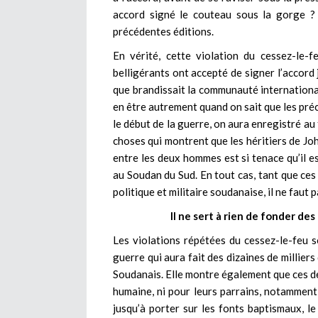
accord signé le couteau sous la gorge ?
précédentes éditions.
En vérité, cette violation du cessez-le-f
belligérants ont accepté de signer l’accord 
que brandissait la communauté internationa
en être autrement quand on sait que les pré
le début de la guerre, on aura enregistré au
choses qui montrent que les héritiers de Jo
entre les deux hommes est si tenace qu’il e
au Soudan du Sud. En tout cas, tant que ces
politique et militaire soudanaise, il ne faut
Il ne sert à rien de fonder des
Les violations répétées du cessez-le-feu so
guerre qui aura fait des dizaines de milliers 
Soudanais. Elle montre également que ces de
humaine, ni pour leurs parrains, notamment
jusqu’à porter sur les fonts baptismaux, l