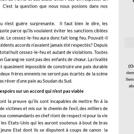
 C’est la question que nous nous posions dans nos
eu n’est guère surprenante. Il faut bien le dire, les
juste parce qu’ils voulaient éviter les sanctions ciblées
le. Le cessez-le-feu aura donc
fait long feu. Pouvait-il
cédents accords n’avaient jamais été respectés? Depuis
 total huit cessez-le-feu et autant de violations. Toutes
hn Garang ne sont pas des enfants de chœur. La rivalité
(O
st quasiment impossible de construire une paix durable
demi
 deux frères ennemis ne seront pas écartés de la scène
Ilem
 pas rêver d’une paix au Soudan du Sud.
ab
 espoirs sur un accord qui n’est pas viable
nt la preuve qu’ils sont incapables de mettre fin à la
de victimes et mis sur le chemin de l’exil, des milliers de
ux commandants en chef n’ont de respect ni pour la vie
 les Etats-Unis qui les auront soutenus à bout de bras
e jeune Etat dont ils se disputent à coups de canon la