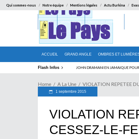
Qui sommes-nous
Notre équipe
Mentions légales
Actu Burkina
Evas
ACCUEIL
GRAND ANGLE
OMBRES ET LUMIÈRES
SUR LA
ACCUEIL
GRAND ANGLE
OMBRES ET LUMIÈRE
Flash Infos
ELECTION DE TALON A LA TETE DU SENA
Home
A La Une
VIOLATION REPETEE DU CE
1 septembre 2015
VIOLATION RE
CESSEZ-LE-F