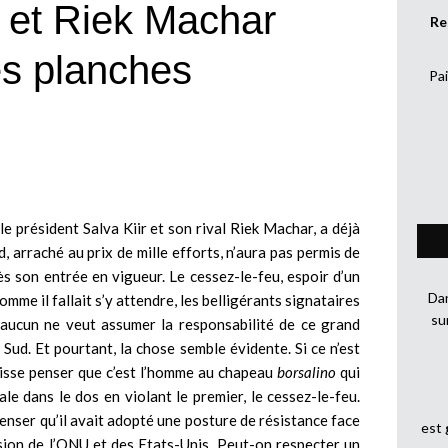
r et Riek Machar
Re
les planches
Pai
e président Salva Kiir et son rival Riek Machar, a déjà
rd, arraché au prix de mille efforts, n’aura pas permis de
ès son entrée en vigueur. Le cessez-le-feu, espoir d’un
Dan
omme il fallait s’y attendre, les belligérants signataires
su
 aucun ne veut assumer la responsabilité de ce grand
Sud. Et pourtant, la chose semble évidente. Si ce n’est
 laisse penser que c’est l’homme au chapeau
borsalino
qui
e dans le dos en violant le premier, le cessez-le-feu.
enser qu’il avait adopté une posture de résistance face
est
ssion de l’ONU et des Etats-Unis. Peut-on respecter un