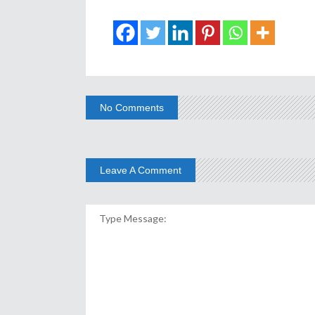
No Comments
Leave A Comment