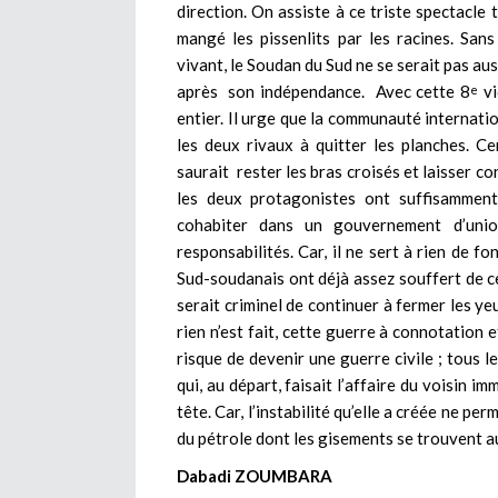
direction. On assiste à ce triste spectacle
mangé les pissenlits par les racines. Sa
vivant, le Soudan du Sud ne se serait pas a
après son indépendance. Avec cette 8
vi
e
entier. Il urge que la communauté internation
les deux rivaux à quitter les planches. Ce
saurait rester les bras croisés et laisser c
les deux protagonistes ont suffisammen
cohabiter dans un gouvernement d’union
responsabilités. Car, il ne sert à rien de f
Sud-soudanais ont déjà assez souffert de 
serait criminel de continuer à fermer les 
rien n’est fait, cette guerre à connotation
risque de devenir une guerre civile ; tous l
qui, au départ, faisait l’affaire du voisin 
tête. Car, l’instabilité qu’elle a créée ne 
du pétrole dont les gisements se trouvent a
Dabadi ZOUMBARA