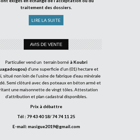
sont exigés en échange de l’acceptation ou du
traitement des dossiers
.
LIRE LA SUITE
AVIS DE VENTE
Particulier vend un terrain borné
à Koubri
uagadougou)
d’une superficie d’un (01) hectare et
, situé non loin de l’usine de fabrique d’eau minérale
dé. Semi clôturé avec des poteaux en béton armé et
ritant une maisonnette de vingt tôles. Attestation
d’attribution et plan cadastral disponibles.
Prix à débattre
Tél : 79 43 40 18/ 74 74 11 25
E-mail:
masigue2019@gmail.com