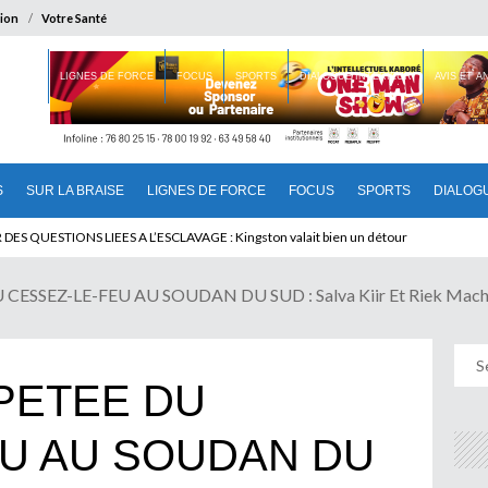
ion
Votre Santé
 BRAISE
LIGNES DE FORCE
FOCUS
SPORTS
DIALOGUE INTERIEUR
AVIS ET 
S
SUR LA BRAISE
LIGNES DE FORCE
FOCUS
SPORTS
DIALOG
T BENINOIS : Quand Patrice quitte le pouvoir sans partir !
SSEZ-LE-FEU AU SOUDAN DU SUD : Salva Kiir Et Riek Machar 
PETEE DU
EU AU SOUDAN DU