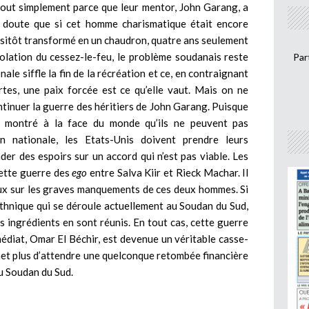
 tout simplement parce que leur mentor, John Garang, a
ns doute que si cet homme charismatique était encore
ussitôt transformé en un chaudron, quatre ans seulement
olation du cessez-le-feu, le problème soudanais reste
Par
ale siffle la fin de la récréation et ce, en contraignant
rtes, une paix forcée est ce qu’elle vaut. Mais on ne
ontinuer la guerre des héritiers de John Garang. Puisque
t montré à la face du monde qu’ils ne peuvent pas
 nationale, les Etats-Unis doivent prendre leurs
onder des espoirs sur un accord qui n’est pas viable. Les
cette guerre des
ego
entre Salva Kiir et Rieck Machar. Il
yeux sur les graves manquements de ces deux hommes. Si
 ethnique qui se déroule actuellement au Soudan du Sud,
es ingrédients en sont réunis. En tout cas, cette guerre
immédiat, Omar El Béchir, est devenue un véritable casse-
permet plus d’attendre une quelconque retombée financière
u Soudan du Sud.