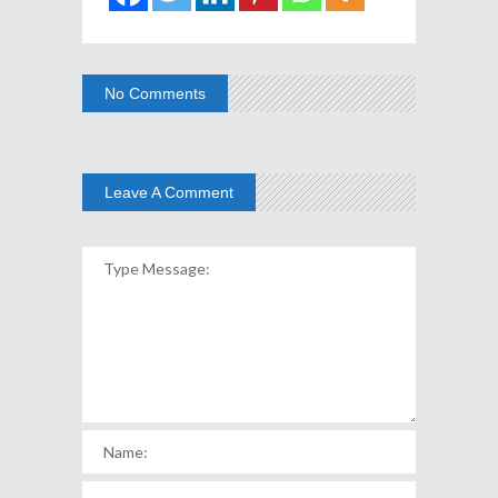
No Comments
Leave A Comment