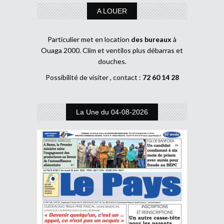
A LOUER
Particulier met en location
des bureaux
à
Ouaga 2000. Clim et ventilos plus débarras et
douches.
Possibilité de visiter , contact :
72 60 14 28
La Une du 04-08-2026