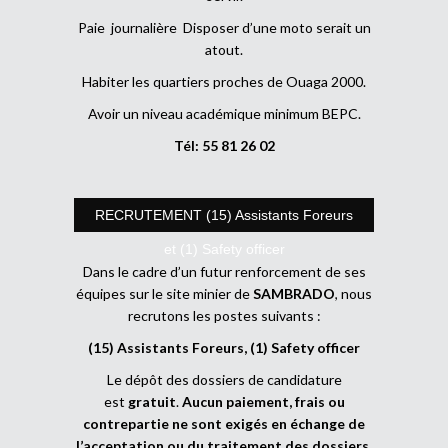
Paie journalière Disposer d’une moto serait un
atout.
Habiter les quartiers proches de Ouaga 2000.
Avoir un niveau académique minimum BEPC.
Tél: 55 81 26 02
RECRUTEMENT (15) Assistants Foreurs
et (1) Safety officer
Dans le cadre d’un futur renforcement de ses
équipes sur le site minier de
SAMBRADO
, nous
recrutons les postes suivants :
(15) Assistants Foreurs, (1) Safety officer
Le dépôt des dossiers de candidature
est
gratuit
.
Aucun paiement, frais ou
contrepartie ne sont exigés en échange de
l’acceptation ou du traitement des dossiers
.