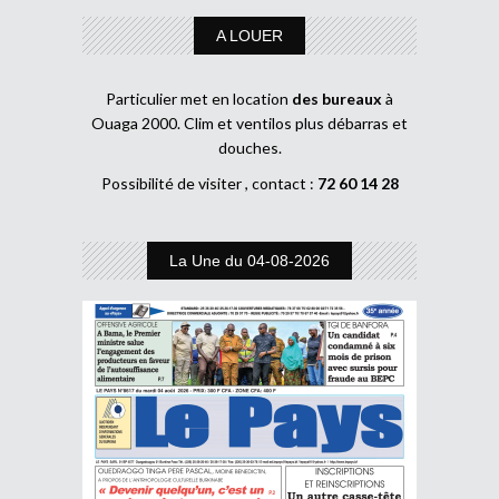
A LOUER
Particulier met en location
des bureaux
à
Ouaga 2000. Clim et ventilos plus débarras et
douches.
Possibilité de visiter , contact :
72 60 14 28
La Une du 04-08-2026