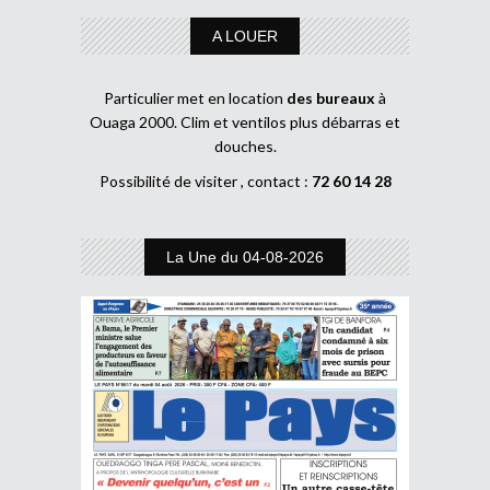
A LOUER
Particulier met en location
des bureaux
à
Ouaga 2000. Clim et ventilos plus débarras et
douches.
Possibilité de visiter , contact :
72 60 14 28
La Une du 04-08-2026