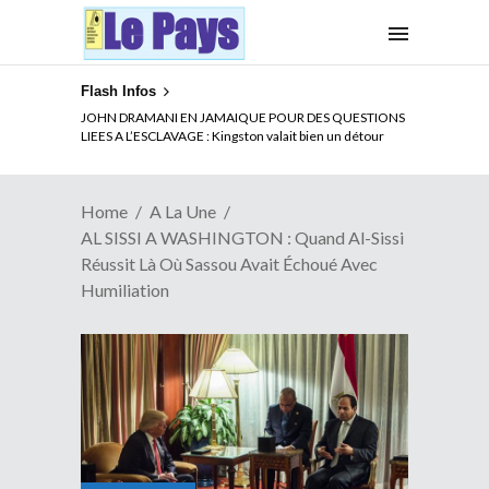
Flash Infos
ELECTION DE TALON A LA TETE DU SENAT BENINOIS :
JOHN DRAMANI EN JAMAIQUE POUR DES QUESTIONS
Quand Patrice quitte le pouvoir sans partir !
LIEES A L’ESCLAVAGE : Kingston valait bien un détour
Home
A La Une
AL SISSI A WASHINGTON : Quand Al-Sissi
Réussit Là Où Sassou Avait Échoué Avec
Humiliation