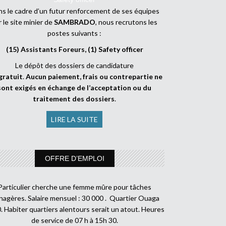
s le cadre d’un futur renforcement de ses équipes
r le site minier de
SAMBRADO
, nous recrutons les
postes suivants :
(15) Assistants Foreurs, (1) Safety officer
Le dépôt des dossiers de candidature
gratuit
.
Aucun paiement, frais ou contrepartie ne
sont exigés en échange de l’acceptation ou du
traitement des dossiers
.
LIRE LA SUITE
OFFRE D’EMPLOI
Particulier cherche une femme mûre pour tâches
agères. Salaire mensuel : 30 000 . Quartier Ouaga
. Habiter quartiers alentours serait un atout. Heures
de service de 07 h à 15h 30.