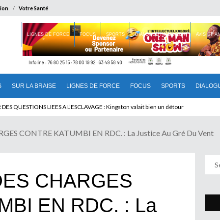
ion
Votre Santé
 BRAISE
LIGNES DE FORCE
FOCUS
SPORTS
DIALOGUE INTERIEUR
AVIS ET 
S
SUR LA BRAISE
LIGNES DE FORCE
FOCUS
SPORTS
DIALOG
T BENINOIS : Quand Patrice quitte le pouvoir sans partir !
S CONTRE KATUMBI EN RDC. : La Justice Au Gré Du Vent
DES CHARGES
BI EN RDC. : La