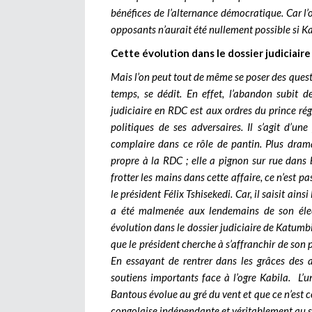
bénéfices de l’alternance démocratique. Car l’o
opposants n’aurait été nullement possible si K
Cette évolution dans le dossier judiciair
Mais l’on peut tout de même se poser des questio
temps, se dédit. En effet, l’abandon subit 
judiciaire en RDC est aux ordres du prince rég
politiques de ses adversaires. Il s’agit d’une
complaire dans ce rôle de pantin. Plus drama
propre à la RDC ; elle a pignon sur rue dans 
frotter les mains dans cette affaire, ce n’est p
le président Félix Tshisekedi. Car, il saisit ai
a été malmenée aux lendemains de son élect
évolution dans le dossier judiciaire de Katumbi,
que le président cherche à s’affranchir de son 
En essayant de rentrer dans les grâces des a
soutiens importants face à l’ogre Kabila.
L’u
Bantous évolue au gré du vent et que ce n’est c
congolaise indépendante et véritablement au s