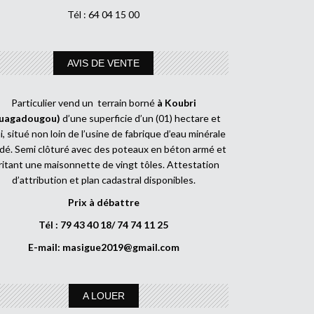
Tél : 64 04 15 00
AVIS DE VENTE
Particulier vend un terrain borné
à Koubri
uagadougou)
d’une superficie d’un (01) hectare et
, situé non loin de l’usine de fabrique d’eau minérale
dé. Semi clôturé avec des poteaux en béton armé et
ritant une maisonnette de vingt tôles. Attestation
d’attribution et plan cadastral disponibles.
Prix à débattre
Tél : 79 43 40 18/ 74 74 11 25
E-mail:
masigue2019@gmail.com
A LOUER