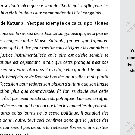
n se doute bien que ce vent de liberté qui souffle pour les
abila était toujours aux commandes de l’Etat congolais.
e de Katumbi, n’est pas exempte de calculs politiques
ns sur le sérieux de la Justice congolaise qui, en si peu de
des charges contre Moise Katumbi, prouve que l’appareil
nant qui l’utilise pour mettre sous éteignoir les ambitions
(O
 justice instrumentalisée et le pire est qu’elle semble se
demi
tique est cependant le fait que cette pratique n’est pas
Ilem
bien des Etats africains.
Cela dit, celui qui doit le plus se
ab
as le bénéficiaire de l’annulation des poursuites, mais plutôt
nsi l’occasion pour redorer son blason d’autant que son image
ion plus que controversée. Et l’on se doute que cette
 n’est pas exempte de calculs politiques. L’on sait, en effet,
prédécesseur qui tient encore bien les manettes du pouvoir.
utres poids lourds de la scène politique, il acquiert des
n dans l’autre, tout ceci confirme donc que la justice des
ertainement pas demain la veille que l’on verra une Justice
ervice du peuple.