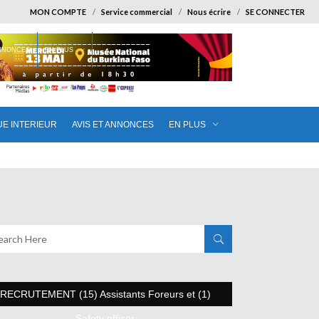
MON COMPTE
Service commercial
Nous écrire
SE CONNECTER
ANNONCES
EN PLUS
UE INTERIEUR
AVIS ET ANNONCES
EN PLUS
RECRUTEMENT (15) Assistants Foreurs et (1)
Safety officer