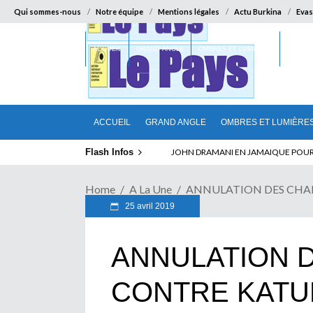
Qui sommes-nous
Notre équipe
Mentions légales
Actu Burkina
Evas
ACCUEIL
GRAND ANGLE
OMBRES ET LUMIÈRES
SUR LA
ACCUEIL
GRAND ANGLE
OMBRES ET LUMIÈRE
Flash Infos
ELECTION DE TALON A LA TETE DU SENA
Home
A La Une
ANNULATION DES CHARGE
25 avril 2019
ANNULATION 
CONTRE KATUM