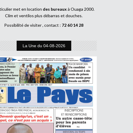
ticulier met en location
des bureaux
à Ouaga 2000.
Clim et ventilos plus débarras et douches.
Possibilité de visiter , contact :
72 60 14 28
La Une du 04-08-2026