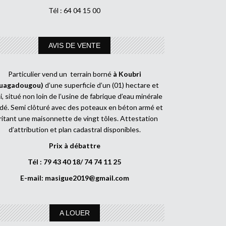
Tél : 64 04 15 00
AVIS DE VENTE
Particulier vend un terrain borné
à Koubri
uagadougou)
d’une superficie d’un (01) hectare et
, situé non loin de l’usine de fabrique d’eau minérale
dé. Semi clôturé avec des poteaux en béton armé et
ritant une maisonnette de vingt tôles. Attestation
d’attribution et plan cadastral disponibles.
Prix à débattre
Tél : 79 43 40 18/ 74 74 11 25
E-mail:
masigue2019@gmail.com
A LOUER