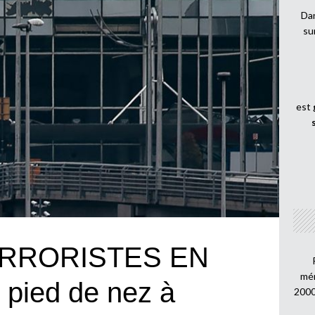
Dan
su
est
ERRORISTES EN
mén
pied de nez à
2000