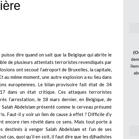
tière
(O
n puisse dire quand on sait que la Belgique qui abrite le
demi
ible de plusieurs attentats terroristes revendiqués par
Ilem
losions ont secoué l’aéroport de Bruxelles, la capitale,
ab
Et au même moment, une autre explosion a eu lieu dans
ons européennes. Le bilan provisoire fait état de 34
7 dans un état critique. Ces attaques terroristes
ès l’arrestation, le 18 mars dernier, en Belgique, de
eur Salah Abdelslam présenté comme le cerveau présumé
. Faut-il y voir un lien de cause à effet ? Difficile d’y
ant encore rien révélé dans ce sens. Mais tout porte à
lles destinés à venger Salah Abdelslam et l’un de ses
t cas, quoi qu’il en soit, il faut dire que les djihadistes