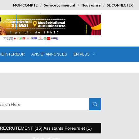
MON COMPTE
Service commercial
Nous écrire
SE CONNECTER
ANNONCES
EN PLUS
UE INTERIEUR
AVIS ET ANNONCES
EN PLUS
RECRUTEMENT (15) Assistants Foreurs et (1)
Safety officer