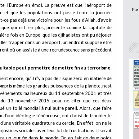
oute l’Europe en émoi. La preuve est que l’aéroport de
Par
re et que les populations ont passé toute la journée
st-ce pas déjà une victoire pour les fous d’Allah, d’avoir
ique qui est, en plus, présenté comme la capitale de
emière fois en Europe, que les djihadistes ont pu déjouer
 aller frapper dans un aéroport, un endroit supposé être
ourent où on assiste à une recrudescence sans précédent
uitable peut permettre de mettre fin au terrorisme
ent encore, qu’il n’y a pas de risque zéro en matière de
compris même les grandes puissances de la planète, n’est
es événements malheureux du 11 septembre 2001 et très
 du 13 novembre 2015, pour ne citer que ces deux
é un tollé mondial à nul autre pareil. Alors, que faire
m d’une idéologie ténébreuse, ont choisi de troubler le
 d’une véritable quadrature du cercle. En effet, on ne le
justices sociales avec leur lot de frustrations, il serait
a un jour fin dans le monde. Or, en fait de deux poids