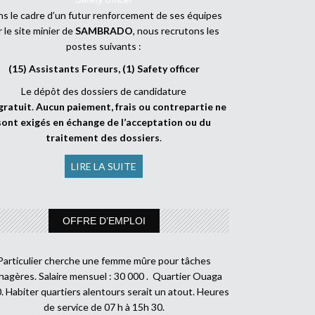
s le cadre d’un futur renforcement de ses équipes
r le site minier de
SAMBRADO
, nous recrutons les
postes suivants :
(15) Assistants Foreurs, (1) Safety officer
Le dépôt des dossiers de candidature
gratuit
.
Aucun paiement, frais ou contrepartie ne
sont exigés en échange de l’acceptation ou du
traitement des dossiers
.
LIRE LA SUITE
OFFRE D’EMPLOI
Particulier cherche une femme mûre pour tâches
agères. Salaire mensuel : 30 000 . Quartier Ouaga
. Habiter quartiers alentours serait un atout. Heures
de service de 07 h à 15h 30.