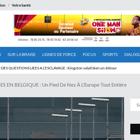
ion
Votre Santé
 BRAISE
LIGNES DE FORCE
FOCUS
SPORTS
DIALOGUE INTERIEUR
AVIS ET 
S
SUR LA BRAISE
LIGNES DE FORCE
FOCUS
SPORTS
DIALOG
T BENINOIS : Quand Patrice quitte le pouvoir sans partir !
EN BELGIQUE : Un Pied De Nez À L’Europe Tout Entière