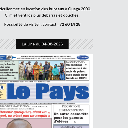
ticulier met en location
des bureaux
à Ouaga 2000.
Clim et ventilos plus débarras et douches.
Possibilité de visiter , contact :
72 60 14 28
La Une du 04-08-2026