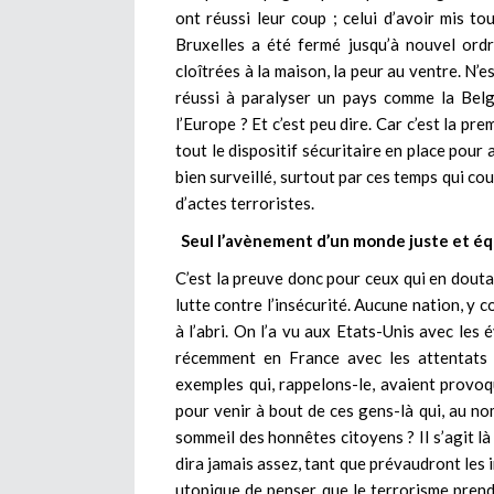
ont réussi leur coup ; celui d’avoir mis t
Bruxelles a été fermé jusqu’à nouvel ord
cloîtrées à la maison, la peur au ventre. N’e
réussi à paralyser un pays comme la Belg
l’Europe ? Et c’est peu dire. Car c’est la pr
tout le dispositif sécuritaire en place pour
bien surveillé, surtout par ces temps qui c
d’actes terroristes.
Seul l’avènement d’un monde juste et éq
C’est la preuve donc pour ceux qui en doutai
lutte contre l’insécurité. Aucune nation, y 
à l’abri. On l’a vu aux Etats-Unis avec l
récemment en France avec les attentats
exemples qui, rappelons-le, avaient provoqu
pour venir à bout de ces gens-là qui, au no
sommeil des honnêtes citoyens ? Il s’agit là
dira jamais assez, tant que prévaudront les in
utopique de penser que le terrorisme prendr