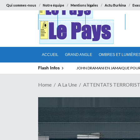
Qui sommes-nous
Notre équipe
Mentions légales
Actu Burkina
Evas
ACCUEIL
GRAND ANGLE
OMBRES ET LUMIÈRES
SUR LA
ACCUEIL
GRAND ANGLE
OMBRES ET LUMIÈRE
Flash Infos
ELECTION DE TALON A LA TETE DU SENA
Home
A La Une
ATTENTATS TERRORISTES 