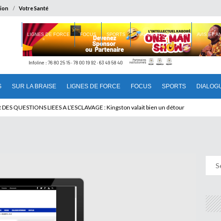
ion
Votre Santé
 BRAISE
LIGNES DE FORCE
FOCUS
SPORTS
DIALOGUE INTERIEUR
AVIS ET 
S
SUR LA BRAISE
LIGNES DE FORCE
FOCUS
SPORTS
DIALOG
T BENINOIS : Quand Patrice quitte le pouvoir sans partir !