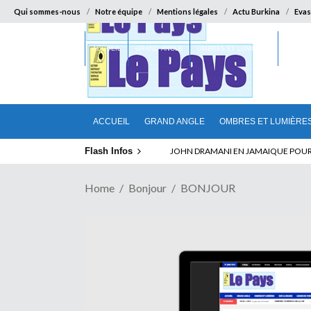
Qui sommes-nous
Notre équipe
Mentions légales
Actu Burkina
Evas
ACCUEIL
GRAND ANGLE
OMBRES ET LUMIÈRES
SUR LA
ACCUEIL
GRAND ANGLE
OMBRES ET LUMIÈRE
Flash Infos
ELECTION DE TALON A LA TETE DU SENA
Home
Bonjour
BONJOUR