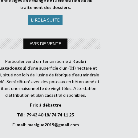
sont exigés en échange de l’acceptation ou du
traitement des dossiers
.
LIRE LA SUITE
AVIS DE VENTE
Particulier vend un terrain borné
à Koubri
uagadougou)
d’une superficie d’un (01) hectare et
, situé non loin de l’usine de fabrique d’eau minérale
dé. Semi clôturé avec des poteaux en béton armé et
ritant une maisonnette de vingt tôles. Attestation
d’attribution et plan cadastral disponibles.
Prix à débattre
Tél : 79 43 40 18/ 74 74 11 25
E-mail:
masigue2019@gmail.com