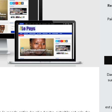
Re
Pai
Dan
su
est