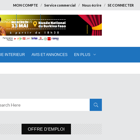
MON COMPTE
Service commercial
Nous écrire
SE CONNECTER
ANNONCES
EN PLUS
UE INTERIEUR
AVIS ET ANNONCES
EN PLUS
OFFRE D’EMPLOI