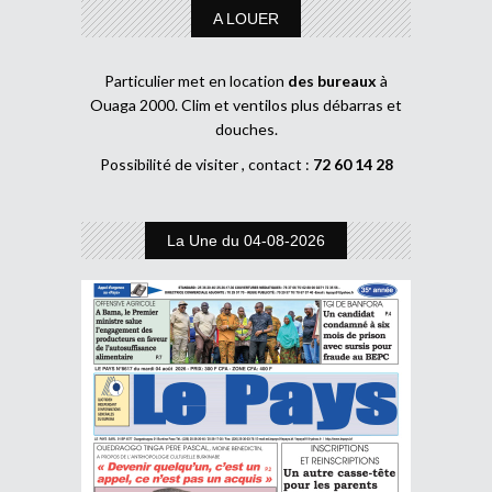
A LOUER
Particulier met en location
des bureaux
à
Ouaga 2000. Clim et ventilos plus débarras et
douches.
Possibilité de visiter , contact :
72 60 14 28
La Une du 04-08-2026