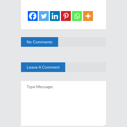
No Comments
Leave A Comment