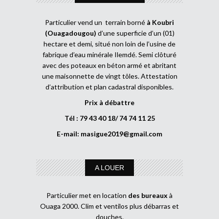
Particulier vend un terrain borné
à Koubri
(Ouagadougou)
d’une superficie d’un (01)
hectare et demi, situé non loin de l’usine de
fabrique d’eau minérale Ilemdé. Semi clôturé
avec des poteaux en béton armé et abritant
une maisonnette de vingt tôles. Attestation
d’attribution et plan cadastral disponibles.
Prix à débattre
Tél : 79 43 40 18/ 74 74 11 25
E-mail:
masigue2019@gmail.com
A LOUER
Particulier met en location
des bureaux
à
Ouaga 2000. Clim et ventilos plus débarras et
douches.