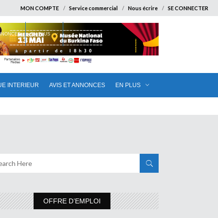
MON COMPTE
Service commercial
Nous écrire
SE CONNECTER
ANNONCES
EN PLUS
UE INTERIEUR
AVIS ET ANNONCES
EN PLUS
OFFRE D’EMPLOI