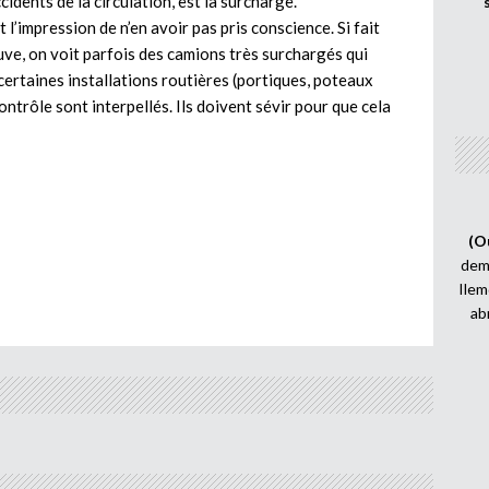
cidents de la circulation, est la surcharge.
’impression de n’en avoir pas pris conscience. Si fait
reuve, on voit parfois des camions très surchargés qui
t certaines installations routières (portiques, poteaux
ontrôle sont interpellés. Ils doivent sévir pour que cela
(O
demi
Ilem
ab