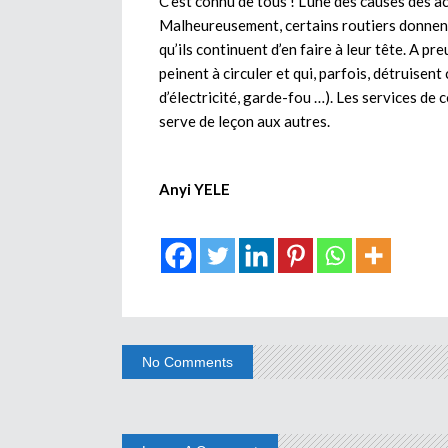
C’est connu de tous ! L’une des causes des ac
Malheureusement, certains routiers donnent l
qu’ils continuent d’en faire à leur tête. A p
peinent à circuler et qui, parfois, détruisen
d’électricité, garde-fou …). Les services de c
serve de leçon aux autres.
Anyi YELE
No Comments