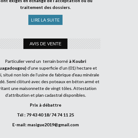
sont exigés en échange de l’acceptation ou du
traitement des dossiers
.
LIRE LA SUITE
AVIS DE VENTE
Particulier vend un terrain borné
à Koubri
uagadougou)
d’une superficie d’un (01) hectare et
, situé non loin de l’usine de fabrique d’eau minérale
dé. Semi clôturé avec des poteaux en béton armé et
ritant une maisonnette de vingt tôles. Attestation
d’attribution et plan cadastral disponibles.
Prix à débattre
Tél : 79 43 40 18/ 74 74 11 25
E-mail:
masigue2019@gmail.com