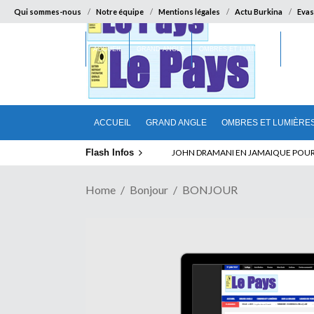
Qui sommes-nous
Notre équipe
Mentions légales
Actu Burkina
Evas
ACCUEIL
GRAND ANGLE
OMBRES ET LUMIÈRES
SUR LA
ACCUEIL
GRAND ANGLE
OMBRES ET LUMIÈRE
Flash Infos
ELECTION DE TALON A LA TETE DU SENA
Home
Bonjour
BONJOUR