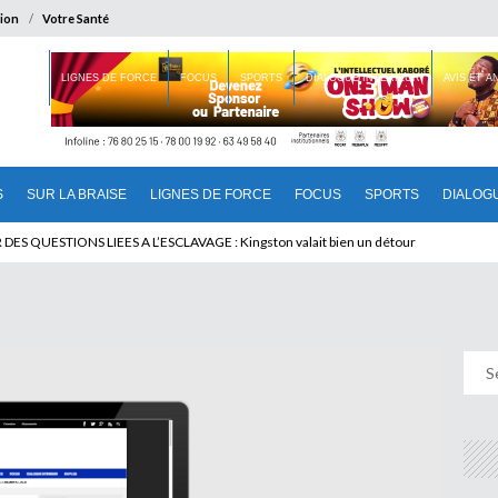
ion
Votre Santé
 BRAISE
LIGNES DE FORCE
FOCUS
SPORTS
DIALOGUE INTERIEUR
AVIS ET 
S
SUR LA BRAISE
LIGNES DE FORCE
FOCUS
SPORTS
DIALOG
T BENINOIS : Quand Patrice quitte le pouvoir sans partir !