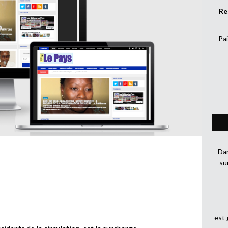
Re
Pai
Dan
su
est