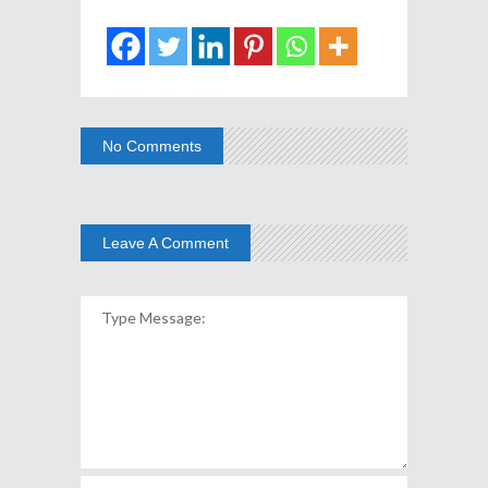
No Comments
Leave A Comment