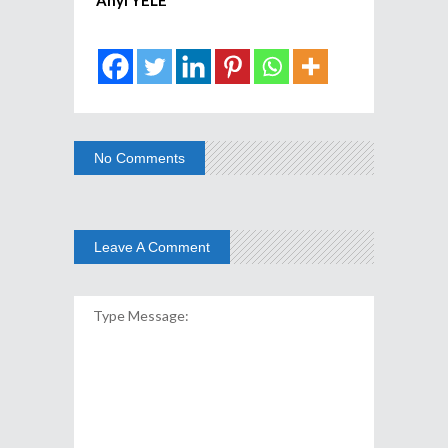
No Comments
Leave A Comment