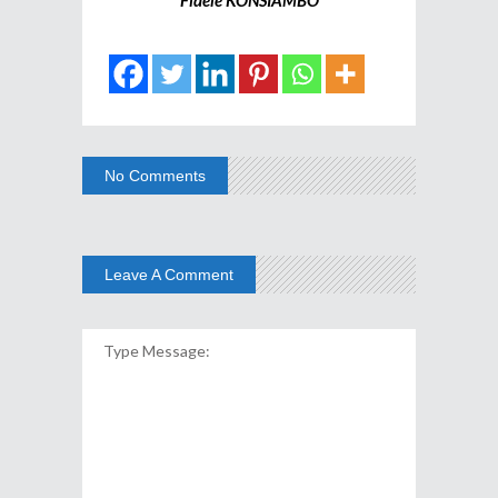
No Comments
Leave A Comment