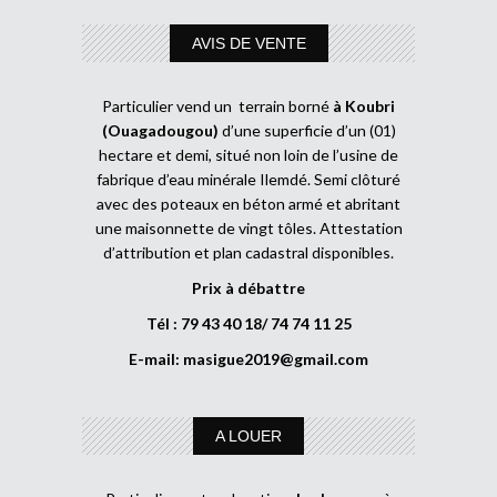
AVIS DE VENTE
Particulier vend un terrain borné
à Koubri
(Ouagadougou)
d’une superficie d’un (01)
hectare et demi, situé non loin de l’usine de
fabrique d’eau minérale Ilemdé. Semi clôturé
avec des poteaux en béton armé et abritant
une maisonnette de vingt tôles. Attestation
d’attribution et plan cadastral disponibles.
Prix à débattre
Tél : 79 43 40 18/ 74 74 11 25
E-mail:
masigue2019@gmail.com
A LOUER