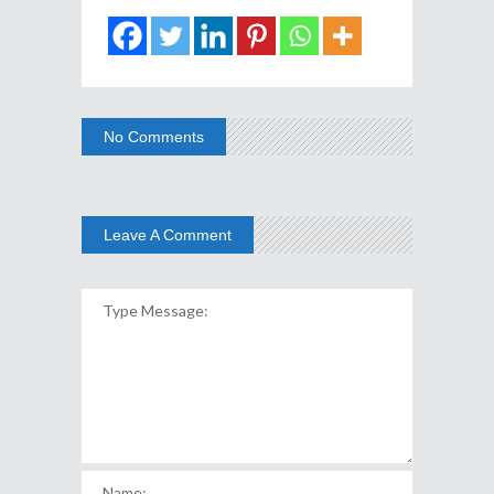
No Comments
Leave A Comment