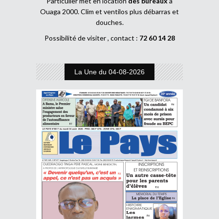
Particulier met en location
des bureaux
à
Ouaga 2000. Clim et ventilos plus débarras et
douches.
Possibilité de visiter , contact :
72 60 14 28
La Une du 04-08-2026