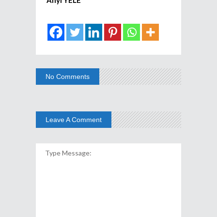
No Comments
Leave A Comment