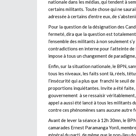
nationale dans les médias, qui tendent à sem
certains militants. Toute chose qui ne saura
adressée à certains d’entre eux, de s’absteni
Pour la question de la désignation des Candi
fermeté, dira que la question est totalement r
l’ensemble des militants à non seulement s’y
contradictions en interne pour l’atteinte d
impose à tous un changement de paradigme, 
Enfin, sur la situation nationale, le BPN, s
tous les niveaux, les faits sont là, réels, t
l’insécurité qui a plus que franchi le seuil d
proportions inquiétantes. Invite a été faite,
gouvernement à se ressaisir véritablement, s
appel a aussi été lancé à tous les militants 
contre ces phénomènes sans aucune autre f
Avant de lever la séance à 12h 30mn, le BPN
camarades Ernest Paramanga Yonli, membre 
général du parti, de même que le non-lieu d