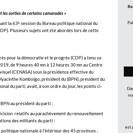
Re
t les sorties de certains camarades »
Pai
ant la 63
session du Bureau politique national du
e
DP). Plusieurs sujets ont été abordés lors de cette
ès pour la démocratie et le progrès (CDP) a tenu sa
 2019, de 9 heures 40 mn à 12 heures 30 mn au Centre
o-visuel (CENASA) sous la présidence effective du
cinthe Komboïgo, président du (BPN), président du
nal du parti, avait, à son ordre du jour, les points ci-
Dan
su
BPN au président du parti ;
 décision relatifs au parachèvement du renouvellement
ions des militants du parti ;
est
n politique nationale à l’intérieur des 45 provinces ;