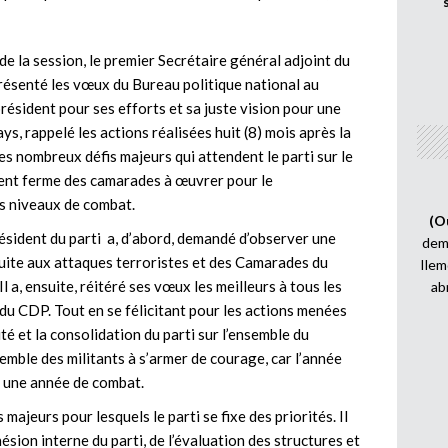
de la session, le premier Secrétaire général adjoint du
résenté les vœux du Bureau politique national au
e président pour ses efforts et sa juste vision pour une
ys, rappelé les actions réalisées huit (8) mois après la
es nombreux défis majeurs qui attendent le parti sur le
ment ferme des camarades à œuvrer pour le
es niveaux de combat.
(O
sident du parti a, d’abord, demandé d’observer une
demi
uite aux attaques terroristes et des Camarades du
Ilem
l a, ensuite, réitéré ses vœux les meilleurs à tous les
ab
du CDP. Tout en se félicitant pour les actions menées
ité et la consolidation du parti sur l’ensemble du
nsemble des militants à s’armer de courage, car l’année
 une année de combat.
majeurs pour lesquels le parti se fixe des priorités. Il
hésion interne du parti, de l’évaluation des structures et