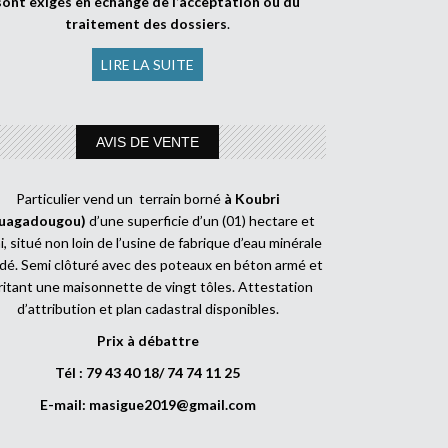
sont exigés en échange de l’acceptation ou du
traitement des dossiers
.
LIRE LA SUITE
AVIS DE VENTE
Particulier vend un terrain borné
à Koubri
uagadougou)
d’une superficie d’un (01) hectare et
, situé non loin de l’usine de fabrique d’eau minérale
dé. Semi clôturé avec des poteaux en béton armé et
ritant une maisonnette de vingt tôles. Attestation
d’attribution et plan cadastral disponibles.
Prix à débattre
Tél : 79 43 40 18/ 74 74 11 25
E-mail:
masigue2019@gmail.com