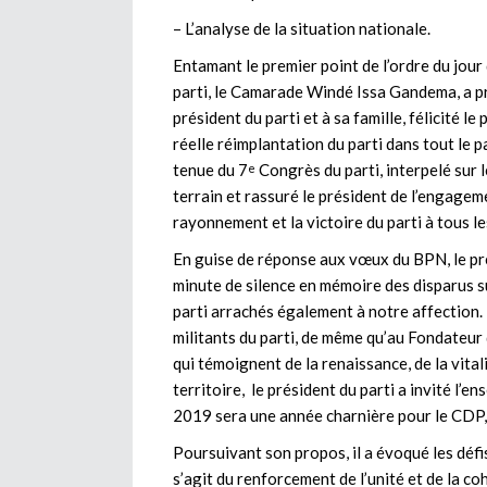
– L’analyse de la situation nationale.
Entamant le premier point de l’ordre du jour 
parti, le Camarade Windé Issa Gandema, a p
président du parti et à sa famille, félicité l
réelle réimplantation du parti dans tout le pa
tenue du 7
Congrès du parti, interpelé sur l
e
terrain et rassuré le président de l’engage
rayonnement et la victoire du parti à tous l
En guise de réponse aux vœux du BPN, le pré
minute de silence en mémoire des disparus s
parti arrachés également à notre affection. I
militants du parti, de même qu’au Fondateur 
qui témoignent de la renaissance, de la vital
territoire, le président du parti a invité l’e
2019 sera une année charnière pour le CDP,
Poursuivant son propos, il a évoqué les défis 
s’agit du renforcement de l’unité et de la co