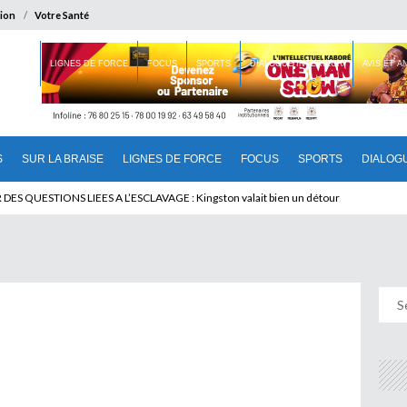
ion
Votre Santé
 BRAISE
LIGNES DE FORCE
FOCUS
SPORTS
DIALOGUE INTERIEUR
AVIS ET 
S
SUR LA BRAISE
LIGNES DE FORCE
FOCUS
SPORTS
DIALOG
T BENINOIS : Quand Patrice quitte le pouvoir sans partir !