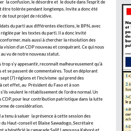
er la confusion, le désordre et le doute dans l’esprit de
it être tolérée pendant longtemps. Invite a donc été
r de tout projet de récidive.
dats du parti aux différentes élections, le BPN, avec
églée par les textes du parti. Il a donc invité
 conformer, mais aussi à chercher la résolution des
e la vision d’un CDP nouveau et conquérant. Ce qui nous
au vu de notre nouveau statut.
ans trop s’y appesantir, reconnaît malheureusement qu’à
êtus et se passent de commentaires. Tout en déplorant
e sept (7) régions et l’incivisme qui prend des
 à cet effet, au Président du Faso et à son
’ils veulent le rétablissement de l’ordre normal. Un
du CDP, pour leur contribution patriotique dans la lutte
orme de considération.
 a tenu à saluer la présence à cette session des
du Haut-conseil et Blaise Sawadogo, Secrétaire
ont a bénéficié le camarade Salif Lamoussa Kaboré et