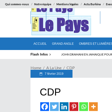
Qui sommes-nous
Notre équipe
Mentions légales
Actu Burkina
Evas
ACCUEIL
GRAND ANGLE
OMBRES ET LUMIÈRES
SUR LA
ACCUEIL
GRAND ANGLE
OMBRES ET LUMIÈRE
Flash Infos
ELECTION DE TALON A LA TETE DU SENA
Home
A La Une
CDP
7 février 2019
CDP