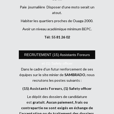
Paie journalière Disposer d’une moto serait un
atout.
Habiter les quartiers proches de Ouaga 2000.
Avoir un niveau académique minimum BEPC.
Tél: 55 81 26 02
RECRUTEMENT (15) Assistants Foreurs
et (1) Safety officer
Dans le cadre d’un futur renforcement de ses
équipes sur le site minier de
SAMBRADO
, nous
recrutons les postes suivants :
(15) Assistants Foreurs, (1) Safety officer
Le dépôt des dossiers de candidature
est
gratuit
.
Aucun paiement, frais ou
contrepartie ne sont exigés en échange de
l’acceptation ou du traitement des dossiers
.