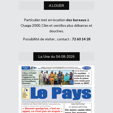
A LOUER
Particulier met en location
des bureaux
à
Ouaga 2000. Clim et ventilos plus débarras et
douches.
Possibilité de visiter , contact :
72 60 14 28
La Une du 04-08-2026