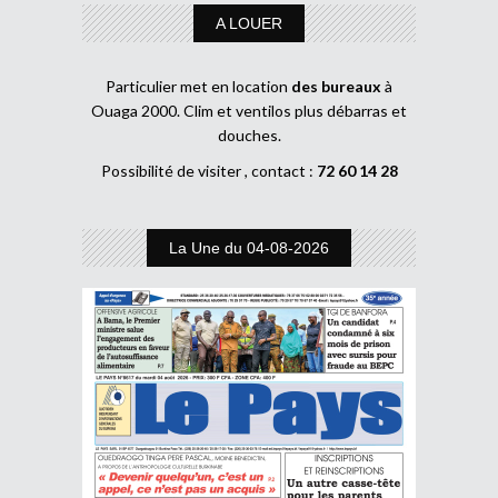
A LOUER
Particulier met en location
des bureaux
à
Ouaga 2000. Clim et ventilos plus débarras et
douches.
Possibilité de visiter , contact :
72 60 14 28
La Une du 04-08-2026