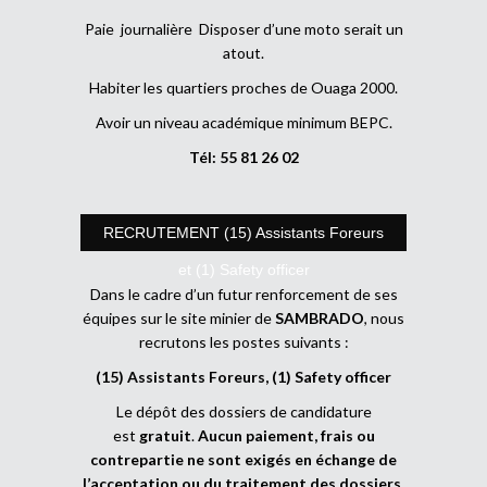
Paie journalière Disposer d’une moto serait un
atout.
Habiter les quartiers proches de Ouaga 2000.
Avoir un niveau académique minimum BEPC.
Tél: 55 81 26 02
RECRUTEMENT (15) Assistants Foreurs
et (1) Safety officer
Dans le cadre d’un futur renforcement de ses
équipes sur le site minier de
SAMBRADO
, nous
recrutons les postes suivants :
(15) Assistants Foreurs, (1) Safety officer
Le dépôt des dossiers de candidature
est
gratuit
.
Aucun paiement, frais ou
contrepartie ne sont exigés en échange de
l’acceptation ou du traitement des dossiers
.