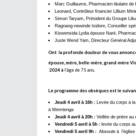
Marc Guillaume, Pharmacien titulaire de
Leonard, Contrôleur ﬁnancier Lillium Mini
Simon Taryam, Président du Groupe Liliu
Ragnang-newinde Isidore, Conseiller spéc
Kiswensida Lydia épouse Naré, Pharmacie
Juste Wend Yam, Directeur Général Adjoint
Ont la profonde douleur de vous annoncer 
épouse, mère, belle-mère, grand-mère
V
i
2024 à
l’âge de 75 ans.
Le programme des obsèques est le suivan
Jeudi 4 avril à
16h :
Levée du corps à la
à Wemtenga
Jeudi 4 avril à 20h
:
Veillée de prière au
Vendredi 5 avril à
5h :
levée du corps au
Vendredi 5 avril
9h :
Absoute à l’église