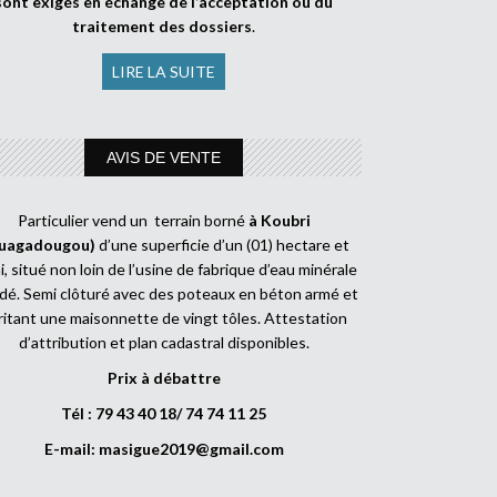
sont exigés en échange de l’acceptation ou du
traitement des dossiers
.
LIRE LA SUITE
AVIS DE VENTE
Particulier vend un terrain borné
à Koubri
uagadougou)
d’une superficie d’un (01) hectare et
, situé non loin de l’usine de fabrique d’eau minérale
dé. Semi clôturé avec des poteaux en béton armé et
ritant une maisonnette de vingt tôles. Attestation
d’attribution et plan cadastral disponibles.
Prix à débattre
Tél : 79 43 40 18/ 74 74 11 25
E-mail:
masigue2019@gmail.com