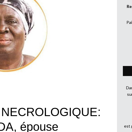
Re
Pai
Dan
su
 NECROLOGIQUE:
DA, épouse
est