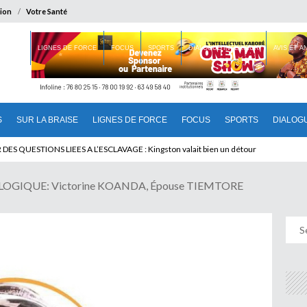
ion
Votre Santé
 BRAISE
LIGNES DE FORCE
FOCUS
SPORTS
DIALOGUE INTERIEUR
AVIS ET 
S
SUR LA BRAISE
LIGNES DE FORCE
FOCUS
SPORTS
DIALOG
T BENINOIS : Quand Patrice quitte le pouvoir sans partir !
IQUE: Victorine KOANDA, Épouse TIEMTORE