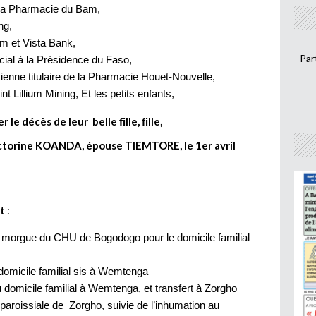
 la Pharmacie du Bam,
ng,
m et Vista Bank,
Par
ial à la Présidence du Faso,
nne titulaire de la Pharmacie Houet-Nouvelle,
 Lillium Mining, Et les petits enfants,
le décès de leur belle ﬁlle, ﬁlle,
c
t
o
r
i
n
e
K
O
A
NDA, épouse TIEMTORE, le 1er avril
t
:
 morgue du CHU de Bogodogo pour le domicile familial
 domicile familial sis à Wemtenga
 domicile familial à Wemtenga, et transfert à Zorgho
 paroissiale de Zorgho, suivie de l’inhumation au