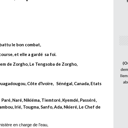
mbattu le bon combat,
ourse, et elle a gardé sa foi.
(O
nem de Zorgho, Le Tengsoba de Zorgho,
demi
Ilem
ab
agadougou, Côte d’Ivoire, Sénégal, Canada, Etats
é, Paré, Naré, Nikiéma, Tiemtoré, Kyemdé, Passéré,
bou, Irié, Tougma, Sanfo, Ada, Nkieré,
Le Chef de
istère en charge de l’eau,