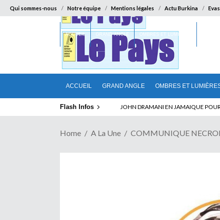
Qui sommes-nous
Notre équipe
Mentions légales
Actu Burkina
Evas
ACCUEIL
GRAND ANGLE
OMBRES ET LUMIÈRES
SUR LA
ACCUEIL
GRAND ANGLE
OMBRES ET LUMIÈRE
Flash Infos
ELECTION DE TALON A LA TETE DU SENA
Home
A La Une
COMMUNIQUE NECROLOG