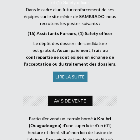
et (1) Safety officer
Dans le cadre d’un futur renforcement de ses
équipes sur le site minier de
SAMBRADO
, nous
recrutons les postes suivants :
(15) Assistants Foreurs, (1) Safety officer
Le dépôt des dossiers de candidature
est
gratuit
.
Aucun paiement, frais ou
contrepartie ne sont exigés en échange de
l’acceptation ou du traitement des dossiers
.
LIRE LA SUITE
AVIS DE VENTE
Particulier vend un terrain borné
à Koubri
(Ouagadougou)
d’une superficie d’un (01)
hectare et demi, situé non loin de l’usine de
fabrique d’eau minérale Ilemdé. Semi clôturé