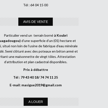
Tél : 64 04 15 00
AVIS DE VENTE
Particulier vend un terrain borné
à Koubri
uagadougou)
d’une superficie d’un (01) hectare et
, situé non loin de l’usine de fabrique d’eau minérale
dé. Semi clôturé avec des poteaux en béton armé et
ritant une maisonnette de vingt tôles. Attestation
d’attribution et plan cadastral disponibles.
Prix à débattre
Tél : 79 43 40 18/ 74 74 11 25
E-mail:
masigue2019@gmail.com
A LOUER