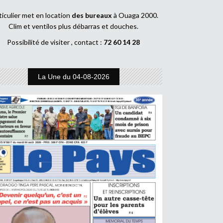
ticulier met en location
des bureaux
à Ouaga 2000.
Clim et ventilos plus débarras et douches.
Possibilité de visiter , contact :
72 60 14 28
La Une du 04-08-2026