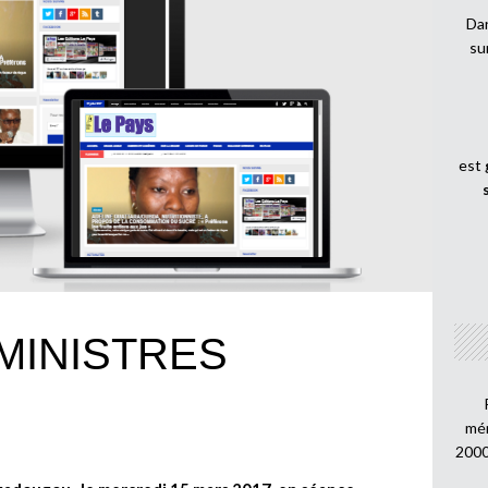
Dan
su
est
MINISTRES
mén
2000