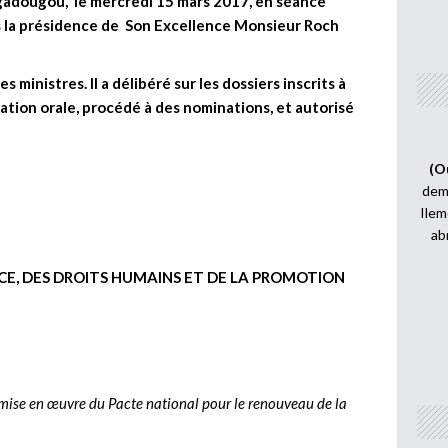
agadougou, le mercredi 15 mars 2017, en séance
s la présidence de Son Excellence Monsieur Roch
 ministres. Il a délibéré sur les dossiers inscrits à
tion orale, procédé à des nominations, et autorisé
(O
demi
Ilem
ab
TICE, DES DROITS HUMAINS ET DE LA PROMOTION
a mise en œuvre du Pacte national pour le renouveau de la