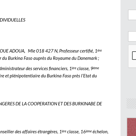
NDIVIDUELLES
UE ADOUA, Mle 018 427 N, Professeur certifié, 1
ère
 du Burkina Faso auprès du Royaume du Danemark ;
nistrateur des services financiers, 1
classe, 9
ère
ème
 et plénipotentiaire du Burkina Faso près l’Etat du
ANGERES DE LA COOPERATION ET DES BURKINABE DE
iller des affaires étrangères, 1
classe, 16
échelon,
ère
ème