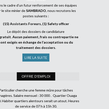
s le cadre d’un futur renforcement de ses équipes
r le site minier de
SAMBRADO
, nous recrutons les
postes suivants :
(15) Assistants Foreurs, (1) Safety officer
Le dépôt des dossiers de candidature
gratuit
.
Aucun paiement, frais ou contrepartie ne
sont exigés en échange de l’acceptation ou du
traitement des dossiers
.
LIRE LA SUITE
OFFRE D’EMPLOI
Particulier cherche une femme mûre pour tâches
agères. Salaire mensuel : 30 000 . Quartier Ouaga
. Habiter quartiers alentours serait un atout. Heures
de service de 07 h à 15h 30.