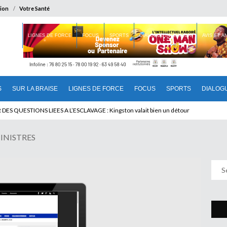
ion
Votre Santé
 BRAISE
LIGNES DE FORCE
FOCUS
SPORTS
DIALOGUE INTERIEUR
AVIS ET 
S
SUR LA BRAISE
LIGNES DE FORCE
FOCUS
SPORTS
DIALOG
 QUESTIONS LIEES A L’ESCLAVAGE : Kingston valait bien un détour
INISTRES