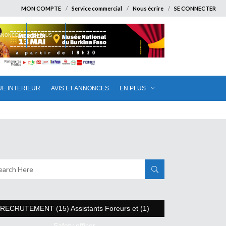
MON COMPTE
Service commercial
Nous écrire
SE CONNECTER
ANNONCES
EN PLUS
UE INTERIEUR
AVIS ET ANNONCES
EN PLUS
RECRUTEMENT (15) Assistants Foreurs et (1)
Safety officer