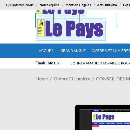
Qui sommes-nous
Notre équipe
Mentions légales
Actu Burkina
Evas
ACCUEIL
GRAND ANGLE
OMBRES ET LUMIÈRES
SUR LA
ACCUEIL
GRAND ANGLE
OMBRES ET LUMIÈRE
Flash Infos
JOHN DRAMANI EN JAMAIQUE POUR DES
Home
Ombre Et Lumière
CONSEIL DES M