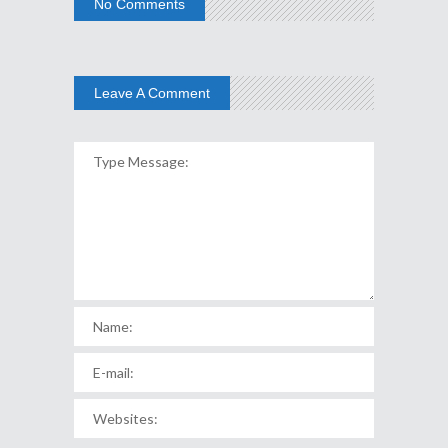
No Comments
Leave A Comment