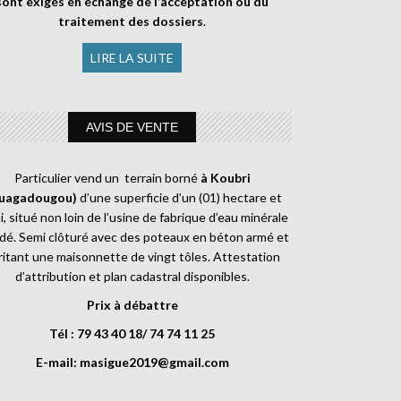
sont exigés en échange de l’acceptation ou du
traitement des dossiers
.
LIRE LA SUITE
AVIS DE VENTE
Particulier vend un terrain borné
à Koubri
uagadougou)
d’une superficie d’un (01) hectare et
, situé non loin de l’usine de fabrique d’eau minérale
dé. Semi clôturé avec des poteaux en béton armé et
ritant une maisonnette de vingt tôles. Attestation
d’attribution et plan cadastral disponibles.
Prix à débattre
Tél : 79 43 40 18/ 74 74 11 25
E-mail:
masigue2019@gmail.com