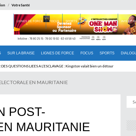
ion
Votre Santé
 BRAISE
LIGNES DE FORCE
FOCUS
SPORTS
DIALOGUE INTERIEUR
AVIS ET 
S
SUR LA BRAISE
LIGNES DE FORCE
FOCUS
SPORTS
DIALOG
T BENINOIS : Quand Patrice quitte le pouvoir sans partir !
DES QUESTIONS LIEES A L’ESCLAVAGE : Kingston valait bien un détour
ELECTORALE EN MAURITANIE
N POST-
EN MAURITANIE