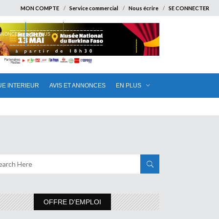
MON COMPTE
Service commercial
Nous écrire
SE CONNECTER
ANNONCES
EN PLUS
UE INTERIEUR
AVIS ET ANNONCES
EN PLUS
OFFRE D’EMPLOI