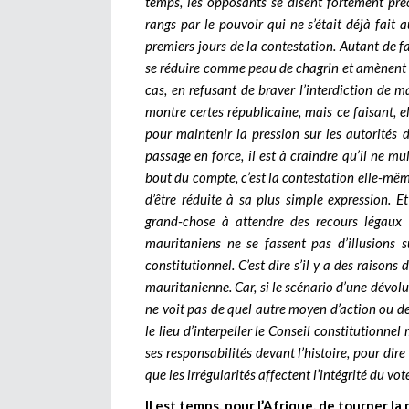
temps, les opposants se disent fortement pré
rangs par le pouvoir qui ne s’était déjà fait 
premiers jours de la contestation. Autant de 
se réduire comme peau de chagrin et amènent à 
cas, en refusant de braver l’interdiction de m
montre certes républicaine, mais ce faisant, e
pour maintenir la pression sur les autorités 
passage en force, il est à craindre qu’il ne mul
bout du compte, c’est la contestation elle-même
d’être réduite à sa plus simple expression. E
grand-chose à attendre des recours légaux d
mauritaniens ne se fassent pas d’illusions 
constitutionnel. C’est dire s’il y a des raisons
mauritanienne. Car, si le scénario d’une dévolu
ne voit pas de quel autre moyen d’action ou de 
le lieu d’interpeller le Conseil constitutionne
ses responsabilités devant l’histoire, pour dire 
que les irrégularités affectent l’intégrité du vot
Il est temps, pour l’Afrique, de tourner l