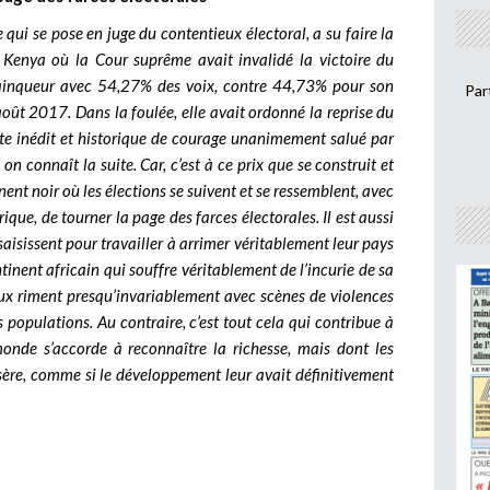
 qui se pose en juge du contentieux électoral, a su faire la
 Kenya où la Cour suprême avait invalidé la victoire du
vainqueur avec 54,27% des voix, contre 44,73% pour son
Par
août 2017. Dans la foulée, elle avait ordonné la reprise du
acte inédit et historique de courage unanimement salué par
n connaît la suite. Car, c’est à ce prix que se construit et
nent noir où les élections se suivent et se ressemblent, avec
frique, de tourner la page des farces électorales. Il est aussi
saisissent pour travailler à arrimer véritablement leur pays
ontinent africain qui souffre véritablement de l’incurie de sa
aux riment presqu’invariablement avec scènes de violences
 populations. Au contraire, c’est tout cela qui contribue à
monde s’accorde à reconnaître la richesse, mais dont les
sère, comme si le développement leur avait définitivement