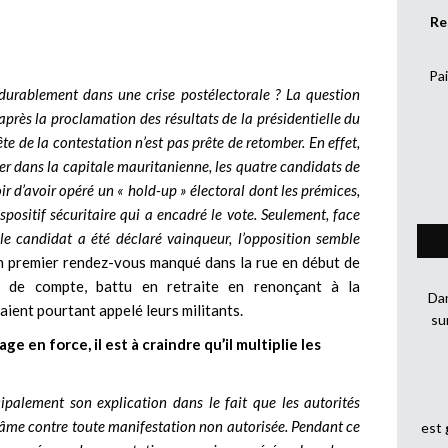
Re
Pai
r durablement dans une crise postélectorale ? La question
après la proclamation des résultats de la présidentielle du
e de la contestation n’est pas prête de retomber. En effet,
ier dans la capitale mauritanienne, les quatre candidats de
 d’avoir opéré un « hold-up » électoral dont les prémices,
spositif sécuritaire qui a encadré le vote. Seulement, face
e candidat a été déclaré vainqueur, l’opposition semble
un premier rendez-vous manqué dans la rue en début de
n de compte, battu en retraite en renonçant à la
Dan
avaient pourtant appelé leurs militants.
su
e en force, il est à craindre qu’il multiplie les
cipalement son explication dans le fait que les autorités
d’âme contre toute manifestation non autorisée. Pendant ce
est