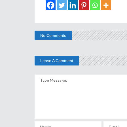
No Comments
Leave A Comment