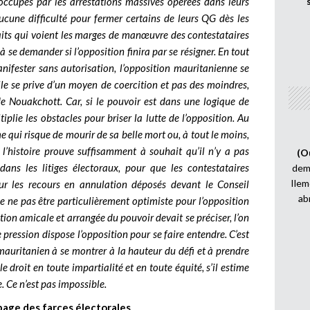
occupés par les arrestations massives opérées dans leurs
aucune difficulté pour fermer certains de leurs QG dès les
faits qui voient les marges de manœuvre des contestataires
se demander si l’opposition finira par se résigner.
En tout
anifester sans autorisation, l’opposition mauritanienne se
lle se prive d’un moyen de coercition et pas des moindres,
de Nouakchott. Car, si le pouvoir est dans une logique de
tiplie les obstacles pour briser la lutte de l’opposition. Au
 qui risque de mourir de sa belle mort ou, à tout le moins,
t l’histoire prouve suffisamment à souhait qu’il n’y a pas
(O
ans les litiges électoraux, pour que les contestataires
demi
Ilem
sur les recours en annulation déposés devant le Conseil
ab
 de ne pas être particulièrement optimiste pour l’opposition
tion amicale et arrangée du pouvoir devait se préciser, l’on
pression dispose l’opposition pour se faire entendre. C’est
l mauritanien à se montrer à la hauteur du défi et à prendre
le droit en toute impartialité et en toute équité, s’il estime
e. Ce n’est pas impossible.
a page des farces électorales