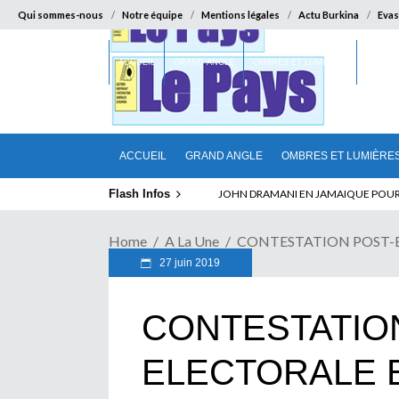
Qui sommes-nous
Notre équipe
Mentions légales
Actu Burkina
Evas
ACCUEIL
GRAND ANGLE
OMBRES ET LUMIÈRES
SUR LA
ACCUEIL
GRAND ANGLE
OMBRES ET LUMIÈRE
Flash Infos
ELECTION DE TALON A LA TETE DU SENA
JOHN DRAMANI EN JAMAIQUE POUR 
Home
A La Une
CONTESTATION POST-
27 juin 2019
CONTESTATIO
ELECTORALE 