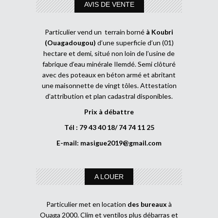
AVIS DE VENTE
Particulier vend un terrain borné
à Koubri
(Ouagadougou)
d’une superficie d’un (01)
hectare et demi, situé non loin de l’usine de
fabrique d’eau minérale Ilemdé. Semi clôturé
avec des poteaux en béton armé et abritant
une maisonnette de vingt tôles. Attestation
d’attribution et plan cadastral disponibles.
Prix à débattre
Tél : 79 43 40 18/ 74 74 11 25
E-mail:
masigue2019@gmail.com
A LOUER
Particulier met en location
des bureaux
à
Ouaga 2000. Clim et ventilos plus débarras et