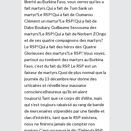
liberté au Burkina Faso, vous verrez qui les a
fait martyrs.Qui a fait de Tom Sank un
martyr?Le RSP!Qui a fait de Oumarou
Clément un martyr?Le RSP!Qui a fait de
Dabo Boukary, Guillaume Sessouma des
martyrs?Le RSP!Qui a fait de Norbert ZOngo
et de ses quatre compagnons des martyrs?
Le RSP!Qui a fait des héros des Quatre
Glorieuses des martyrs?Le RSP! Vous voyez,
partout ou tombent des martyrs au Burkina
Faso, c’est du fait du RSP. Le RSP est un
faiseur de martyrs.Quoi de plus normal que la
journée du 13 décembre leur donne des
urticaires et réveille leur mauvaise
conscience(heureux qu’ils en aient
toujours).Tant que ce corps dit d’élite, mais
qui s’est toujours rabaissé au rang de bande
de mercenaires stipendiés par une famille et
clan d’intérêts, tant que le RSP existera,
nous ne finirons jamais de compter nos
martyrs.C’est pourquoi je dis:”Delenda RSP