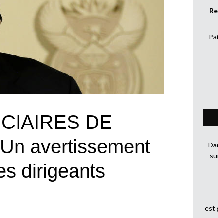
Re
Pai
CIAIRES DE
n avertissement
Dan
su
es dirigeants
est