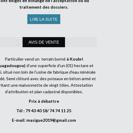
sont exigés en échange de l’acceptation ou du
traitement des dossiers
.
LIRE LA SUITE
AVIS DE VENTE
Particulier vend un terrain borné
à Koubri
uagadougou)
d’une superficie d’un (01) hectare et
, situé non loin de l’usine de fabrique d’eau minérale
dé. Semi clôturé avec des poteaux en béton armé et
ritant une maisonnette de vingt tôles. Attestation
d’attribution et plan cadastral disponibles.
Prix à débattre
Tél : 79 43 40 18/ 74 74 11 25
E-mail:
masigue2019@gmail.com