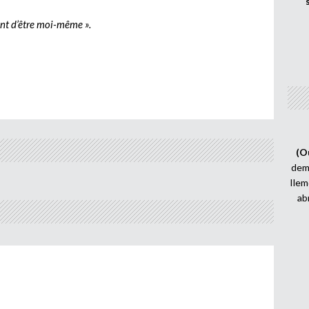
ent d’être moi-même ».
(O
demi
Ilem
ab