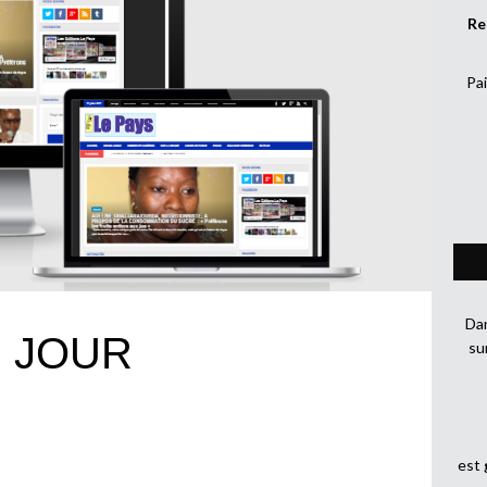
Re
Pai
Dan
U JOUR
su
est