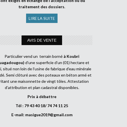
sont exigés en échange de l’acceptation ou du
traitement des dossiers
.
LIRE LA SUITE
AVIS DE VENTE
Particulier vend un terrain borné
à Koubri
uagadougou)
d’une superficie d’un (01) hectare et
, situé non loin de l’usine de fabrique d’eau minérale
dé. Semi clôturé avec des poteaux en béton armé et
ritant une maisonnette de vingt tôles. Attestation
d’attribution et plan cadastral disponibles.
Prix à débattre
Tél : 79 43 40 18/ 74 74 11 25
E-mail:
masigue2019@gmail.com