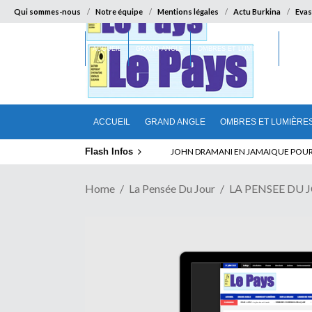
Qui sommes-nous
Notre équipe
Mentions légales
Actu Burkina
Evas
ACCUEIL
GRAND ANGLE
OMBRES ET LUMIÈRES
SUR LA
ACCUEIL
GRAND ANGLE
OMBRES ET LUMIÈRE
Flash Infos
ELECTION DE TALON A LA TETE DU SENA
Home
La Pensée Du Jour
LA PENSEE DU 