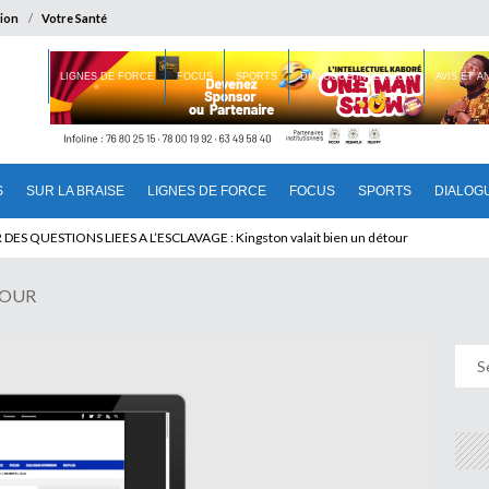
ion
Votre Santé
 BRAISE
LIGNES DE FORCE
FOCUS
SPORTS
DIALOGUE INTERIEUR
AVIS ET 
S
SUR LA BRAISE
LIGNES DE FORCE
FOCUS
SPORTS
DIALOG
T BENINOIS : Quand Patrice quitte le pouvoir sans partir !
JOUR