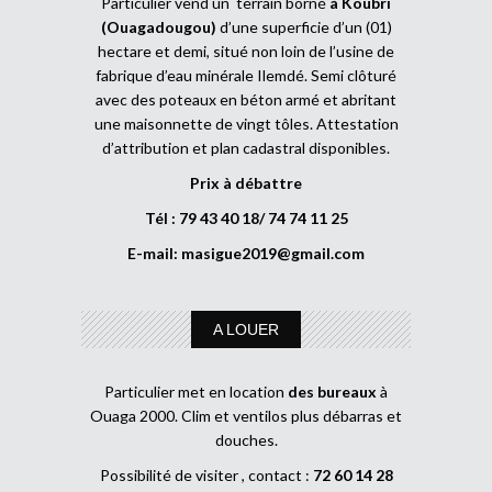
Particulier vend un terrain borné
à Koubri
(Ouagadougou)
d’une superficie d’un (01)
hectare et demi, situé non loin de l’usine de
fabrique d’eau minérale Ilemdé. Semi clôturé
avec des poteaux en béton armé et abritant
une maisonnette de vingt tôles. Attestation
d’attribution et plan cadastral disponibles.
Prix à débattre
Tél : 79 43 40 18/ 74 74 11 25
E-mail:
masigue2019@gmail.com
A LOUER
Particulier met en location
des bureaux
à
Ouaga 2000. Clim et ventilos plus débarras et
douches.
Possibilité de visiter , contact :
72 60 14 28