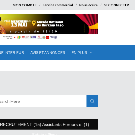
MON COMPTE
Service commercial
Nous écrire
SE CONNECTER
ANNONCES
EN PLUS
UE INTERIEUR
AVIS ET ANNONCES
EN PLUS
RECRUTEMENT (15) Assistants Foreurs et (1)
Safety officer