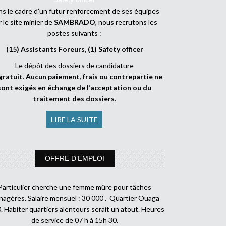
s le cadre d’un futur renforcement de ses équipes
r le site minier de
SAMBRADO
, nous recrutons les
postes suivants :
(15) Assistants Foreurs, (1) Safety officer
Le dépôt des dossiers de candidature
gratuit
.
Aucun paiement, frais ou contrepartie ne
sont exigés en échange de l’acceptation ou du
traitement des dossiers
.
LIRE LA SUITE
OFFRE D’EMPLOI
Particulier cherche une femme mûre pour tâches
agères. Salaire mensuel : 30 000 . Quartier Ouaga
. Habiter quartiers alentours serait un atout. Heures
de service de 07 h à 15h 30.