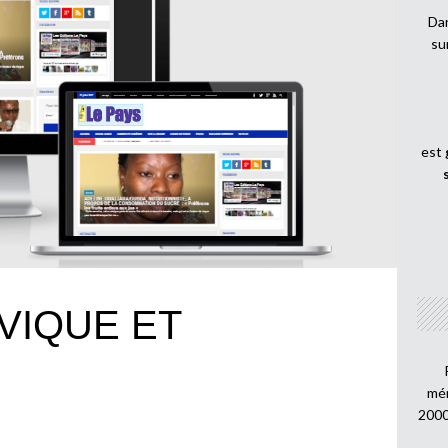
Dan
su
est
VIQUE ET
mén
2000