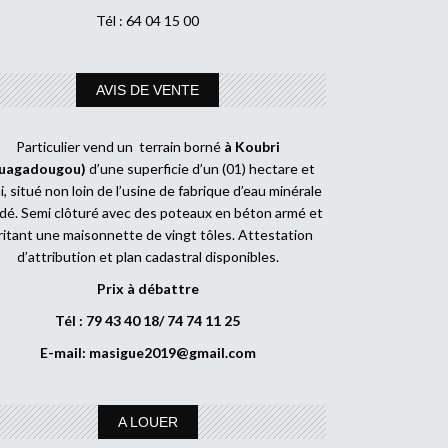
Tél : 64 04 15 00
AVIS DE VENTE
Particulier vend un terrain borné
à Koubri
uagadougou)
d’une superficie d’un (01) hectare et
, situé non loin de l’usine de fabrique d’eau minérale
dé. Semi clôturé avec des poteaux en béton armé et
ritant une maisonnette de vingt tôles. Attestation
d’attribution et plan cadastral disponibles.
Prix à débattre
Tél : 79 43 40 18/ 74 74 11 25
E-mail:
masigue2019@gmail.com
A LOUER