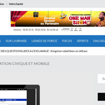
ion
Votre Santé
 BRAISE
LIGNES DE FORCE
FOCUS
SPORTS
DIALOGUE INTERIEUR
AVIS ET 
S
SUR LA BRAISE
LIGNES DE FORCE
FOCUS
SPORTS
DIALOG
U CAMEROUN : Qui pilote le Cameroun ?
ATION CIVIQUE ET MORALE