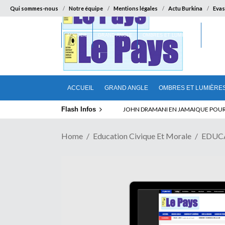
Qui sommes-nous
Notre équipe
Mentions légales
Actu Burkina
Evas
ACCUEIL
GRAND ANGLE
OMBRES ET LUMIÈRES
SUR LA
ACCUEIL
GRAND ANGLE
OMBRES ET LUMIÈRE
Flash Infos
ABSENCE PROLONGEE DE PAUL BIYA D
Home
Education Civique Et Morale
EDUC