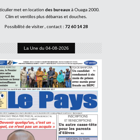
ticulier met en location
des bureaux
à Ouaga 2000.
Clim et ventilos plus débarras et douches.
Possibilité de visiter , contact :
72 60 14 28
La Une du 04-08-2026