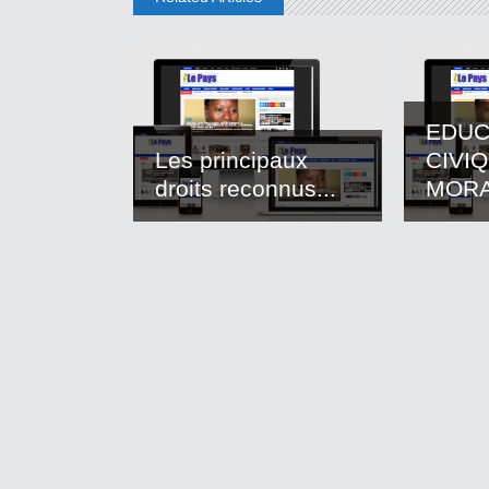
EDUC
Les principaux
CIVI
droits reconnus...
MOR