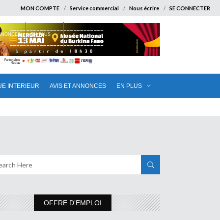
MON COMPTE
Service commercial
Nous écrire
SE CONNECTER
ANNONCES
EN PLUS
UE INTERIEUR
AVIS ET ANNONCES
EN PLUS
OFFRE D’EMPLOI