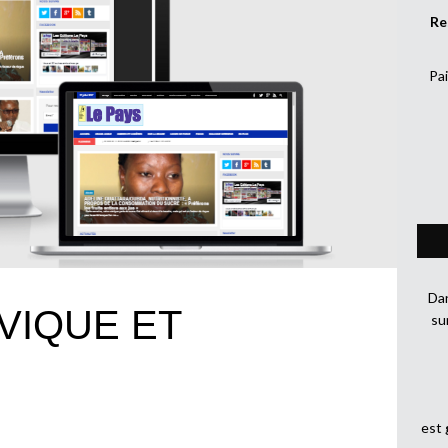
Re
Pai
Dan
VIQUE ET
su
est