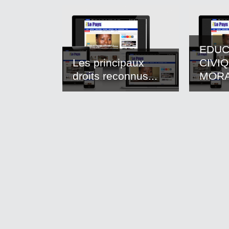
EDUC
Les principaux
CIVI
droits reconnus...
MOR