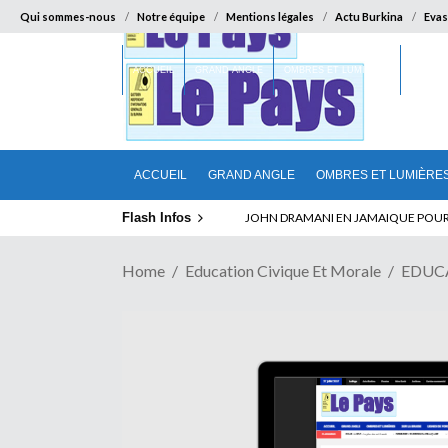
Qui sommes-nous
Notre équipe
Mentions légales
Actu Burkina
Evas
ACCUEIL
GRAND ANGLE
OMBRES ET LUMIÈRES
SUR LA
ACCUEIL
GRAND ANGLE
OMBRES ET LUMIÈRE
Flash Infos
ELECTION DE TALON A LA TETE DU SENA
Home
Education Civique Et Morale
EDUC