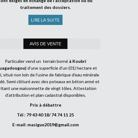
sont exigés en échange de l’acceptation ou du
traitement des dossiers
.
LIRE LA SUITE
AVIS DE VENTE
Particulier vend un terrain borné
à Koubri
uagadougou)
d’une superficie d’un (01) hectare et
, situé non loin de l’usine de fabrique d’eau minérale
dé. Semi clôturé avec des poteaux en béton armé et
ritant une maisonnette de vingt tôles. Attestation
d’attribution et plan cadastral disponibles.
Prix à débattre
Tél : 79 43 40 18/ 74 74 11 25
E-mail:
masigue2019@gmail.com