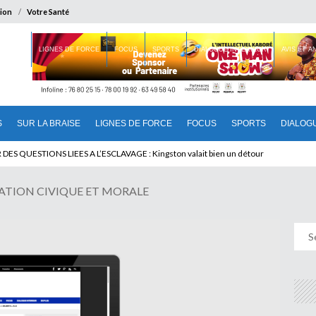
ion
Votre Santé
 BRAISE
LIGNES DE FORCE
FOCUS
SPORTS
DIALOGUE INTERIEUR
AVIS ET 
S
SUR LA BRAISE
LIGNES DE FORCE
FOCUS
SPORTS
DIALOG
T BENINOIS : Quand Patrice quitte le pouvoir sans partir !
ATION CIVIQUE ET MORALE