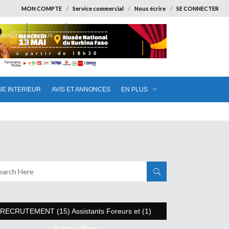
MON COMPTE
Service commercial
Nous écrire
SE CONNECTER
ANNONCES
EN PLUS
UE INTERIEUR
AVIS ET ANNONCES
EN PLUS
RECRUTEMENT (15) Assistants Foreurs et (1)
Safety officer