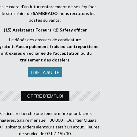
s le cadre d’un futur renforcement de ses équipes
r le site minier de
SAMBRADO
, nous recrutons les
postes suivants :
(15) Assistants Foreurs, (1) Safety officer
Le dépôt des dossiers de candidature
gratuit
.
Aucun paiement, frais ou contrepartie ne
sont exigés en échange de l’acceptation ou du
traitement des dossiers
.
LIRE LA SUITE
OFFRE D’EMPLOI
Particulier cherche une femme mûre pour tâches
agères. Salaire mensuel : 30 000 . Quartier Ouaga
. Habiter quartiers alentours serait un atout. Heures
de service de 07 h à 15h 30.