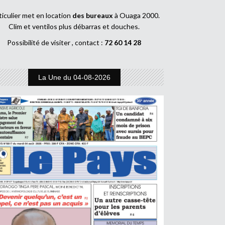
ticulier met en location
des bureaux
à Ouaga 2000.
Clim et ventilos plus débarras et douches.
Possibilité de visiter , contact :
72 60 14 28
La Une du 04-08-2026