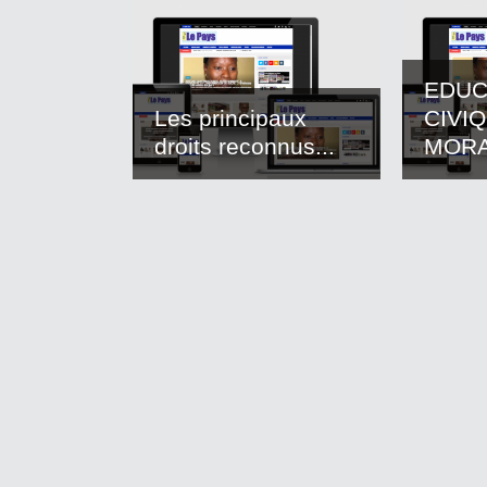
EDUC
Les principaux
CIVI
droits reconnus...
MOR