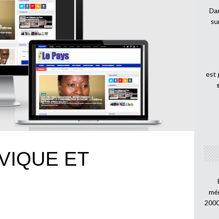
Dan
su
est
VIQUE ET
mén
2000