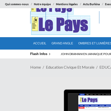
Qui sommes-nous
Notre équipe
Mentions légales
Actu Burkina
Evas
ACCUEIL
GRAND ANGLE
OMBRES ET LUMIÈRES
SUR LA
ACCUEIL
GRAND ANGLE
OMBRES ET LUMIÈRE
Flash Infos
ELECTION DE TALON A LA TETE DU SENA
Home
Education Civique Et Morale
EDUC