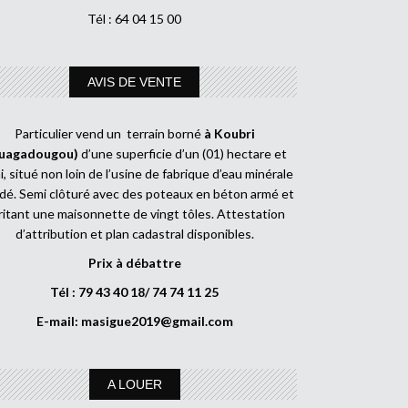
Tél : 64 04 15 00
AVIS DE VENTE
Particulier vend un terrain borné
à Koubri
uagadougou)
d’une superficie d’un (01) hectare et
, situé non loin de l’usine de fabrique d’eau minérale
dé. Semi clôturé avec des poteaux en béton armé et
ritant une maisonnette de vingt tôles. Attestation
d’attribution et plan cadastral disponibles.
Prix à débattre
Tél : 79 43 40 18/ 74 74 11 25
E-mail:
masigue2019@gmail.com
A LOUER