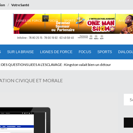
ion
Votre Santé
 BRAISE
LIGNES DE FORCE
FOCUS
SPORTS
DIALOGUE INTERIEUR
AVIS ET 
S
SUR LA BRAISE
LIGNES DE FORCE
FOCUS
SPORTS
DIALOG
T BENINOIS : Quand Patrice quitte le pouvoir sans partir !
ATION CIVIQUE ET MORALE