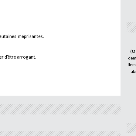
autaines, méprisantes.
(O
er d’être arrogant.
demi
Ilem
ab