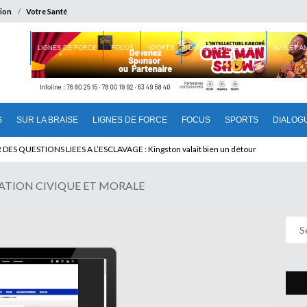
ion
Votre Santé
 BRAISE
LIGNES DE FORCE
FOCUS
SPORTS
DIALOGUE INTERIEUR
AVIS ET 
S
SUR LA BRAISE
LIGNES DE FORCE
FOCUS
SPORTS
DIALOG
T BENINOIS : Quand Patrice quitte le pouvoir sans partir !
ATION CIVIQUE ET MORALE