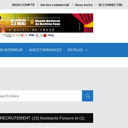
MON COMPTE
Service commercial
Nous écrire
SE CONNECTER
ANNONCES
EN PLUS
UE INTERIEUR
AVIS ET ANNONCES
EN PLUS
RECRUTEMENT (15) Assistants Foreurs et (1)
Safety officer