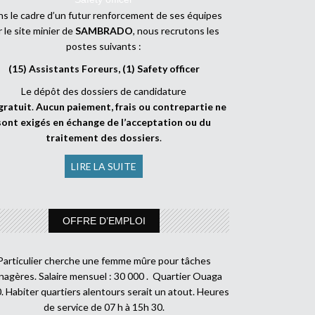
s le cadre d’un futur renforcement de ses équipes
r le site minier de
SAMBRADO
, nous recrutons les
postes suivants :
(15) Assistants Foreurs, (1) Safety officer
Le dépôt des dossiers de candidature
gratuit
.
Aucun paiement, frais ou contrepartie ne
sont exigés en échange de l’acceptation ou du
traitement des dossiers
.
LIRE LA SUITE
OFFRE D’EMPLOI
Particulier cherche une femme mûre pour tâches
agères. Salaire mensuel : 30 000 . Quartier Ouaga
. Habiter quartiers alentours serait un atout. Heures
de service de 07 h à 15h 30.