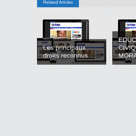
Related Articles
EDUC
Les principaux
CIVI
droits reconnus...
MOR