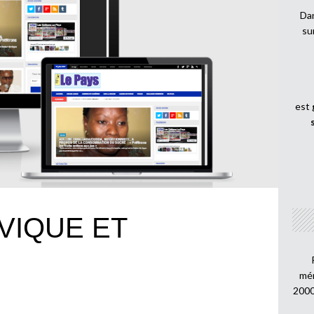
Dan
su
est
VIQUE ET
mén
2000