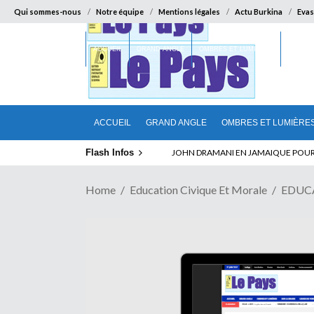
Qui sommes-nous
Notre équipe
Mentions légales
Actu Burkina
Evas
ACCUEIL
GRAND ANGLE
OMBRES ET LUMIÈRES
SUR LA
ACCUEIL
GRAND ANGLE
OMBRES ET LUMIÈRE
Flash Infos
ELECTION DE TALON A LA TETE DU SENA
Home
Education Civique Et Morale
EDUC