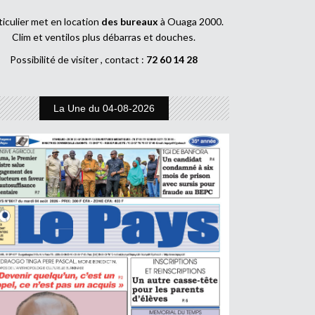
ticulier met en location
des bureaux
à Ouaga 2000.
Clim et ventilos plus débarras et douches.
Possibilité de visiter , contact :
72 60 14 28
La Une du 04-08-2026