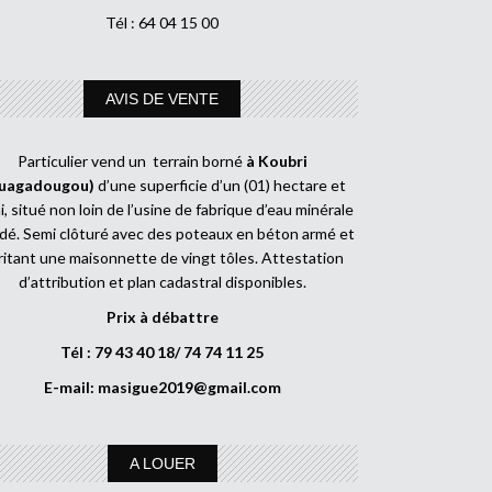
Tél : 64 04 15 00
AVIS DE VENTE
Particulier vend un terrain borné
à Koubri
uagadougou)
d’une superficie d’un (01) hectare et
, situé non loin de l’usine de fabrique d’eau minérale
dé. Semi clôturé avec des poteaux en béton armé et
ritant une maisonnette de vingt tôles. Attestation
d’attribution et plan cadastral disponibles.
Prix à débattre
Tél : 79 43 40 18/ 74 74 11 25
E-mail:
masigue2019@gmail.com
A LOUER