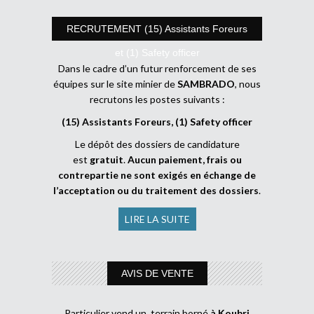
RECRUTEMENT (15) Assistants Foreurs
et (1) Safety officer
Dans le cadre d’un futur renforcement de ses
équipes sur le site minier de
SAMBRADO
, nous
recrutons les postes suivants :
(15) Assistants Foreurs, (1) Safety officer
Le dépôt des dossiers de candidature
est
gratuit
.
Aucun paiement, frais ou
contrepartie ne sont exigés en échange de
l’acceptation ou du traitement des dossiers
.
LIRE LA SUITE
AVIS DE VENTE
Particulier vend un terrain borné
à Koubri