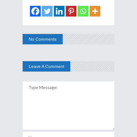
No Comments
Leave A Comment