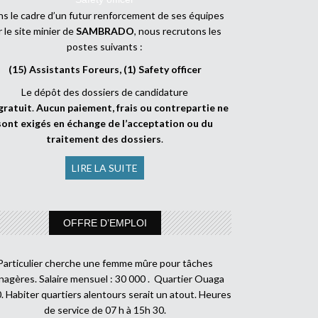
s le cadre d’un futur renforcement de ses équipes
r le site minier de
SAMBRADO
, nous recrutons les
postes suivants :
(15) Assistants Foreurs, (1) Safety officer
Le dépôt des dossiers de candidature
gratuit
.
Aucun paiement, frais ou contrepartie ne
sont exigés en échange de l’acceptation ou du
traitement des dossiers
.
LIRE LA SUITE
OFFRE D’EMPLOI
Particulier cherche une femme mûre pour tâches
agères. Salaire mensuel : 30 000 . Quartier Ouaga
. Habiter quartiers alentours serait un atout. Heures
de service de 07 h à 15h 30.