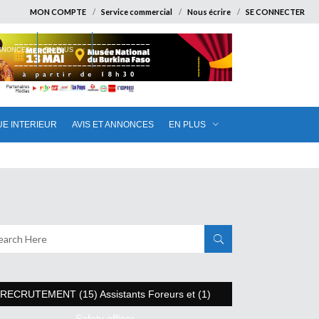
MON COMPTE
Service commercial
Nous écrire
SE CONNECTER
ANNONCES
EN PLUS
UE INTERIEUR
AVIS ET ANNONCES
EN PLUS
RECRUTEMENT (15) Assistants Foreurs et (1)
Safety officer