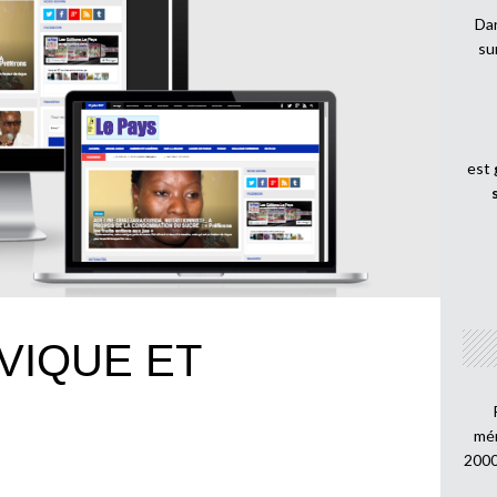
Dan
su
est
VIQUE ET
mén
2000