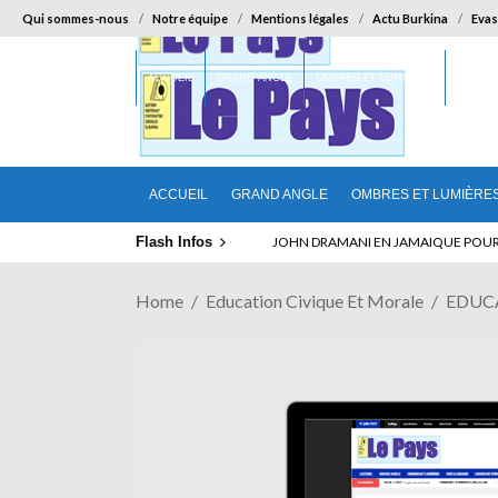
Qui sommes-nous
Notre équipe
Mentions légales
Actu Burkina
Evas
ACCUEIL
GRAND ANGLE
OMBRES ET LUMIÈRES
SUR LA
ACCUEIL
GRAND ANGLE
OMBRES ET LUMIÈRE
Flash Infos
ELECTION DE TALON A LA TETE DU SENA
Home
Education Civique Et Morale
EDUC