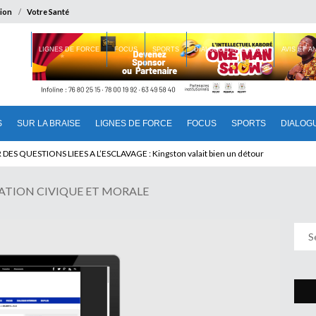
ion
Votre Santé
 BRAISE
LIGNES DE FORCE
FOCUS
SPORTS
DIALOGUE INTERIEUR
AVIS ET 
S
SUR LA BRAISE
LIGNES DE FORCE
FOCUS
SPORTS
DIALOG
T BENINOIS : Quand Patrice quitte le pouvoir sans partir !
ATION CIVIQUE ET MORALE