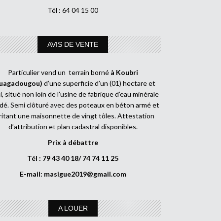
Tél : 64 04 15 00
AVIS DE VENTE
Particulier vend un terrain borné
à Koubri
uagadougou)
d’une superficie d’un (01) hectare et
, situé non loin de l’usine de fabrique d’eau minérale
dé. Semi clôturé avec des poteaux en béton armé et
ritant une maisonnette de vingt tôles. Attestation
d’attribution et plan cadastral disponibles.
Prix à débattre
Tél : 79 43 40 18/ 74 74 11 25
E-mail:
masigue2019@gmail.com
A LOUER