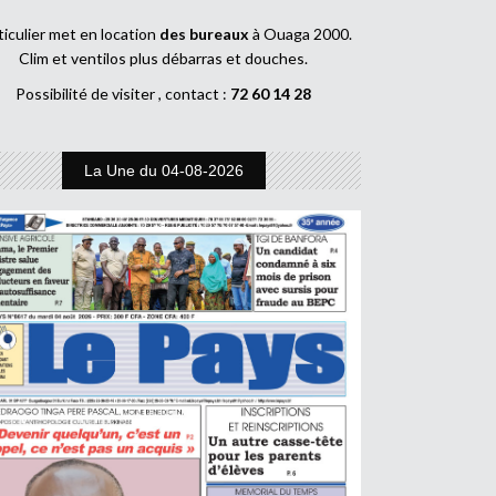
ticulier met en location
des bureaux
à Ouaga 2000.
Clim et ventilos plus débarras et douches.
Possibilité de visiter , contact :
72 60 14 28
La Une du 04-08-2026