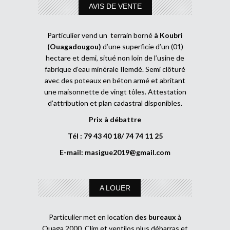
AVIS DE VENTE
Particulier vend un terrain borné
à Koubri
(Ouagadougou)
d’une superficie d’un (01)
hectare et demi, situé non loin de l’usine de
fabrique d’eau minérale Ilemdé. Semi clôturé
avec des poteaux en béton armé et abritant
une maisonnette de vingt tôles. Attestation
d’attribution et plan cadastral disponibles.
Prix à débattre
Tél : 79 43 40 18/ 74 74 11 25
E-mail:
masigue2019@gmail.com
A LOUER
Particulier met en location
des bureaux
à
Ouaga 2000. Clim et ventilos plus débarras et