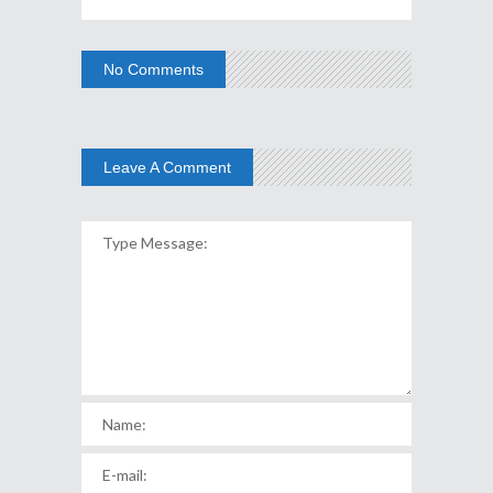
No Comments
Leave A Comment