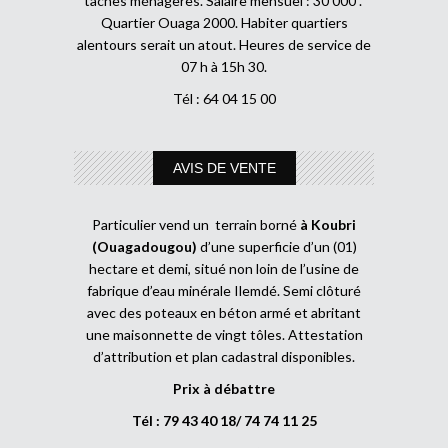
tâches ménagères. Salaire mensuel : 30 000 .
Quartier Ouaga 2000. Habiter quartiers
alentours serait un atout. Heures de service de
07 h à 15h 30.
Tél : 64 04 15 00
AVIS DE VENTE
Particulier vend un terrain borné
à Koubri
(Ouagadougou)
d’une superficie d’un (01)
hectare et demi, situé non loin de l’usine de
fabrique d’eau minérale Ilemdé. Semi clôturé
avec des poteaux en béton armé et abritant
une maisonnette de vingt tôles. Attestation
d’attribution et plan cadastral disponibles.
Prix à débattre
Tél : 79 43 40 18/ 74 74 11 25