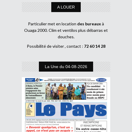
A LOUER
Particulier met en location
des bureaux
à
Ouaga 2000. Clim et ventilos plus débarras et
douches.
Possibilité de visiter , contact :
72 60 14 28
La Une du 04-08-2026