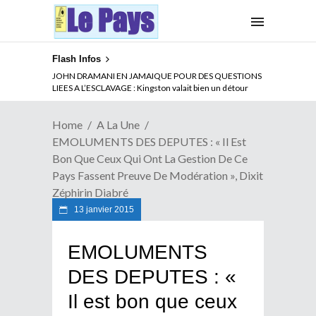
Flash Infos
ABSENCE PROLONGEE DE PAUL BIYA DU CAMEROUN :
Qui pilote le Cameroun ?
Home
A La Une
EMOLUMENTS DES DEPUTES : « Il Est
Bon Que Ceux Qui Ont La Gestion De Ce
Pays Fassent Preuve De Modération », Dixit
Zéphirin Diabré
13 janvier 2015
EMOLUMENTS
DES DEPUTES : «
Il est bon que ceux