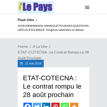
Flash Infos
ELECTION DE TALON A LA TETE DU SENAT BENINOIS :
JOHN DRAMANI EN JAMAIQUE POUR DES QUESTIONS
Quand Patrice quitte le pouvoir sans partir !
LIEES A L’ESCLAVAGE : Kingston valait bien un détour
Home
A La Une
ETAT-COTECNA : Le Contrat Rompu Le 28
Août Prochain
21 mai 2018
ETAT-COTECNA :
Le contrat rompu le
28 août prochain