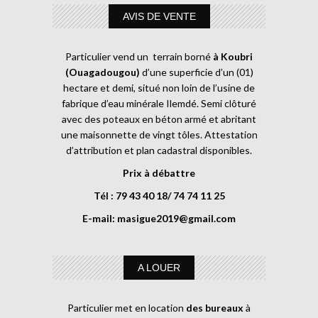
AVIS DE VENTE
Particulier vend un terrain borné
à Koubri
(Ouagadougou)
d’une superficie d’un (01)
hectare et demi, situé non loin de l’usine de
fabrique d’eau minérale Ilemdé. Semi clôturé
avec des poteaux en béton armé et abritant
une maisonnette de vingt tôles. Attestation
d’attribution et plan cadastral disponibles.
Prix à débattre
Tél : 79 43 40 18/ 74 74 11 25
E-mail:
masigue2019@gmail.com
A LOUER
Particulier met en location
des bureaux
à