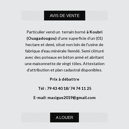
AVIS DE VENTE
Particulier vend un terrain borné
à Koubri
(Ouagadougou)
d’une superficie d’un (01)
hectare et demi, situé non loin de l’usine de
fabrique d’eau minérale Ilemdé. Semi clôturé
avec des poteaux en béton armé et abritant
une maisonnette de vingt tôles. Attestation
d’attribution et plan cadastral disponibles.
Prix à débattre
Tél : 79 43 40 18/ 74 74 11 25
E-mail:
masigue2019@gmail.com
A LOUER