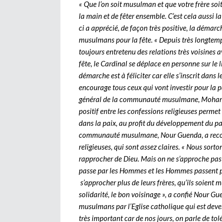
« Que l’on soit musulman et que votre frère soit
la main et de fêter ensemble. C’est cela aussi l
ci a apprécié, de façon très positive, la déma
musulmans pour la fête. « Depuis très longte
toujours entretenu des relations très voisin
fête, le Cardinal se déplace en personne sur le l
démarche est à féliciter car elle s’inscrit dans l
encourage tous ceux qui vont investir pour la 
général de la communauté musulmane, Mohamed
positif entre les confessions religieuses perme
dans la paix, au profit du développement du pa
communauté musulmane, Nour Guenda, a recomm
religieuses, qui sont assez claires. « Nous sor
rapprocher de Dieu. Mais on ne s’approche pa
passe par les Hommes et les Hommes passent par
s’approcher plus de leurs frères, qu’ils soient 
solidarité, le bon voisinage », a confié Nour 
musulmans par l’Eglise catholique qui est devenu
très important car de nos jours, on parle de tol