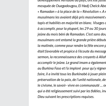
développement véritable du pays, ont été just
mosquée de Ouagadougou, El Hadj Cheick Abouba
« Ramadan » à la place de la « Révolution ». A n
musulmans les avaient déjà pris massivement d’
tapis et habillés en majorité en blanc. Visages 
à accomplir, pour la plupart, les 29 ou 30 jour
jeûne du mois béni de Ramadan. C’est sans dout
musulmans ont entamé la grande prière débutée 
la matinée, comme pour rendre la fête encore plus
était favorable et propice à l’écoute du messa
sermon, la reconnaissance des croyants à Allah 
accomplir le jeûne. Le grand imam a égalemen
au Burkina Faso et l’a imploré pour qu’y règnent
faire, il a invité tous les Burkinabè à jouer pl
préservation de la paix, de l’unité nationale, d
le civisme, le savoir- vivre en communauté … 
qui a été religieusement suivi par les fidèles, i
Dieu suivant les prescriptions requises.