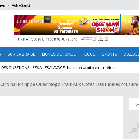
ion
Votre Santé
 BRAISE
LIGNES DE FORCE
FOCUS
SPORTS
DIALOGUE INTERIEUR
AVIS ET 
S
SUR LA BRAISE
LIGNES DE FORCE
FOCUS
SPORTS
DIALOG
T BENINOIS : Quand Patrice quitte le pouvoir sans partir !
dinal Philippe Ouédraogo Était Aux Côtés Des Fidèles Musulm