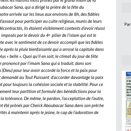
ement les maîtres mots prônés par le grand imam de la
car Sana, qui a dirigé la prière de la fête du
otre arrivée sur les lieux aux environs de 8h, des fidèles
assaut pour participer au culte religieux, munis de leurs
Par
décontractés, ils étaient visiblement contents d’avoir réussi
s imposés par le devoir du 4
pilier de l’islam qui est le
e
e avec le sentiment de ce devoir accompli que les fidèles
après la pluie bienfaisante qui a arrosé la capitale dans
 « belle ». Quoi qu’il en soit, le climat du jour de fête
ge prononcé par l’imam Sana qui a traduit, dans son
(Dieu) pour leur avoir accordé la force et la paix pour
t demandé au Tout Puissant d’accorder davantage la paix
 pour toujours la cohésion sociale et la stabilité. Pour ce
einement leur partition et formulé des bénédictions pour la
e la tolérance. De même, le pardon, l’acceptation de l’autre,
ont été prônés par Cheick Aboubacar Sana dans son prêche
nvités à maintenir après le jeûne, le cap de l’adoration de