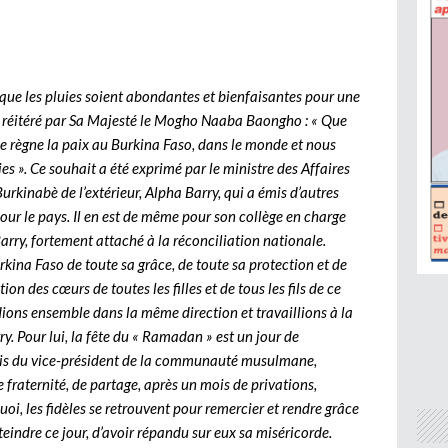
in que les pluies soient abondantes et bienfaisantes pour une
t réitéré par Sa Majesté le Mogho Naaba Baongho : « Que
e règne la paix au Burkina Faso, dans le monde et nous
es ». Ce souhait a été exprimé par le ministre des Affaires
urkinabè de l’extérieur, Alpha Barry, qui a émis d’autres
pour le pays. Il en est de même pour son collège en charge
Barry, fortement attaché à la réconciliation nationale.
kina Faso de toute sa grâce, de toute sa protection et de
tion des cœurs de toutes les filles et de tous les fils de ce
rdions ensemble dans la même direction et travaillions à la
y. Pour lui, la fête du « Ramadan » est un jour de
l’avis du vice-président de la communauté musulmane,
raternité, de partage, après un mois de privations,
uoi, les fidèles se retrouvent pour remercier et rendre grâce
tteindre ce jour, d’avoir répandu sur eux sa miséricorde.