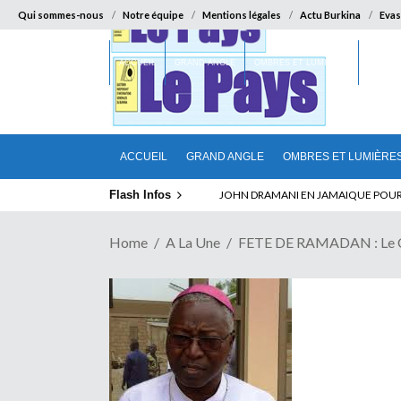
Qui sommes-nous
Notre équipe
Mentions légales
Actu Burkina
Evas
ACCUEIL
GRAND ANGLE
OMBRES ET LUMIÈRES
SUR LA
ACCUEIL
GRAND ANGLE
OMBRES ET LUMIÈRE
Flash Infos
ELECTION DE TALON A LA TETE DU SENA
Home
A La Une
FETE DE RAMADAN : Le Car