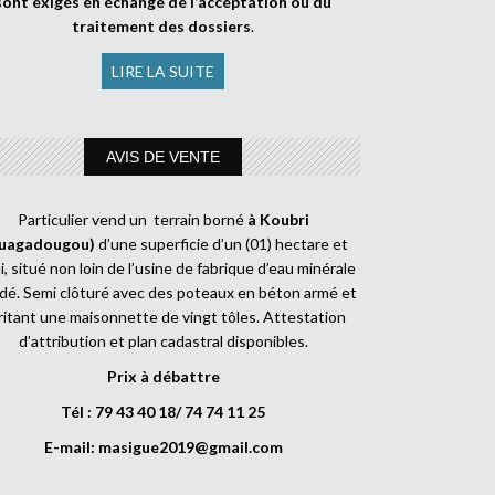
sont exigés en échange de l’acceptation ou du
traitement des dossiers
.
LIRE LA SUITE
AVIS DE VENTE
Particulier vend un terrain borné
à Koubri
uagadougou)
d’une superficie d’un (01) hectare et
, situé non loin de l’usine de fabrique d’eau minérale
dé. Semi clôturé avec des poteaux en béton armé et
ritant une maisonnette de vingt tôles. Attestation
d’attribution et plan cadastral disponibles.
Prix à débattre
Tél : 79 43 40 18/ 74 74 11 25
E-mail:
masigue2019@gmail.com