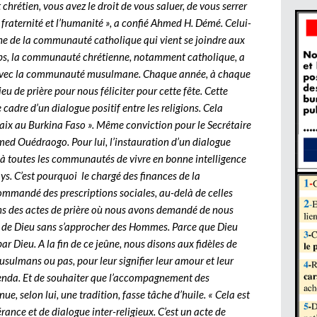
 chrétien, vous avez le droit de vous saluer, de vous serrer
a fraternité et l’humanité », a confié Ahmed H. Démé. Celui-
rche de la communauté catholique qui vient se joindre aux
mps, la communauté chrétienne, notamment catholique, a
es avec la communauté musulmane. Chaque année, à chaque
ieu de prière pour nous féliciter pour cette fête. Cette
e cadre d’un dialogue positif entre les religions. Cela
paix au Burkina Faso ». Même conviction pour le Secrétaire
 Ouédraogo. Pour lui, l’instauration d’un dialogue
t à toutes les communautés de vivre en bonne intelligence
ys. C’est pourquoi le chargé des finances de la
andé des prescriptions sociales, au-delà de celles
tons des actes de prière où nous avons demandé de nous
s de Dieu sans s’approcher des Hommes. Parce que Dieu
 Dieu. A la fin de ce jeûne, nous disons aux fidèles de
musulmans ou pas, pour leur signifier leur amour et leur
Guenda. Et de souhaiter que l’accompagnement des
e, selon lui, une tradition, fasse tâche d’huile. « Cela est
érance et de dialogue inter-religieux. C’est un acte de