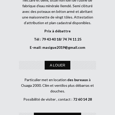
hectare et demi, situé non loin de l’usine de
fabrique d’eau minérale Ilemdé. Semi clôturé
avec des poteaux en béton armé et abritant
une maisonnette de vingt tôles. Attestation
d’attribution et plan cadastral disponibles.
Prix à débattre
Tél : 79 43 40 18/ 74 74 11 25
E-mail:
masigue2019@gmail.com
A LOUER
Particulier met en location
des bureaux
à
Ouaga 2000. Clim et ventilos plus débarras et
douches.
Possibilité de visiter , contact :
72 60 14 28