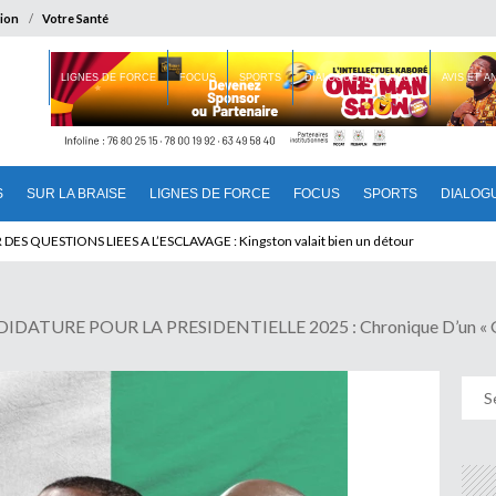
ion
Votre Santé
 BRAISE
LIGNES DE FORCE
FOCUS
SPORTS
DIALOGUE INTERIEUR
AVIS ET 
S
SUR LA BRAISE
LIGNES DE FORCE
FOCUS
SPORTS
DIALOG
T BENINOIS : Quand Patrice quitte le pouvoir sans partir !
URE POUR LA PRESIDENTIELLE 2025 : Chronique D’un « Gn