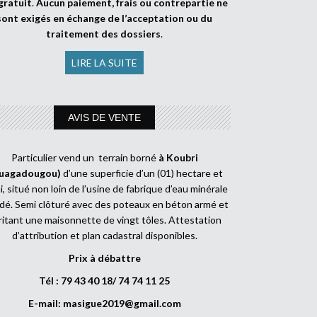
gratuit
.
Aucun paiement, frais ou contrepartie ne
sont exigés en échange de l’acceptation ou du
traitement des dossiers
.
LIRE LA SUITE
AVIS DE VENTE
Particulier vend un terrain borné
à Koubri
uagadougou)
d’une superficie d’un (01) hectare et
, situé non loin de l’usine de fabrique d’eau minérale
dé. Semi clôturé avec des poteaux en béton armé et
ritant une maisonnette de vingt tôles. Attestation
d’attribution et plan cadastral disponibles.
Prix à débattre
Tél : 79 43 40 18/ 74 74 11 25
E-mail:
masigue2019@gmail.com