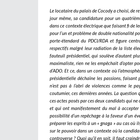
Le locataire du palais de Cocody a choisi, de re
jour même, sa candidature pour un quatrième 
dans ce contexte électrique que faisant fi de 
pour l’un et problème de double nationalité po
porte-étendard du PDCI/RDA et figure central
respectifs malgré leur radiation de la liste é
fauteuil présidentiel, qui soulève d’autant pl
maximaliste, rien ne les empêchait d’opter po
d’ADO. Et ce, dans un contexte où l’atmosphèr
présidentielle déchaîne les passions, faisant 
n’est pas à l’abri de violences comme le 
coutumier, ces dernières années. La question qu
ces actes posés par ces deux candidats qui ne ce
et qui ont manifestement du mal à accepter le
possibilité d’un repêchage à la faveur d’un é
préparer les esprits à un « gnaga » au cas où i
sur le pouvoir dans un contexte où la candid
controverse ? Quoi qu’il en soit, il faut crain