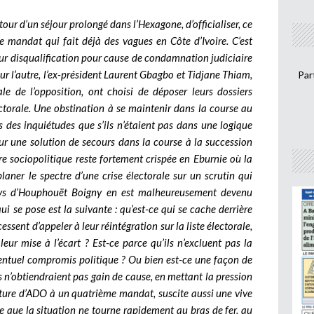
tour d’un séjour prolongé dans l’Hexagone, d’officialiser, ce
mandat qui fait déjà des vagues en Côte d’Ivoire. C’est
leur disqualification pour cause de condamnation judiciaire
ur l’autre, l’ex-président Laurent Gbagbo et Tidjane Thiam,
Par
e de l’opposition, ont choisi de déposer leurs dossiers
lectorale. Une obstination à se maintenir dans la course au
us des inquiétudes que s’ils n’étaient pas dans une logique
ur une solution de secours dans la course à la succession
e sociopolitique reste fortement crispée en Eburnie où la
planer le spectre d’une crise électorale sur un scrutin qui
pays d’Houphouët Boigny en est malheureusement devenu
i se pose est la suivante : qu’est-ce qui se cache derrière
ssent d’appeler à leur réintégration sur la liste électorale,
ur mise à l’écart ? Est-ce parce qu’ils n’excluent pas la
ventuel compromis politique ? Ou bien est-ce une façon de
ls n’obtiendraient pas gain de cause, en mettant la pression
ature d’ADO à un quatrième mandat, suscite aussi une vive
dre que la situation ne tourne rapidement au bras de fer, au