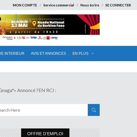
MON COMPTE
Service commercial
Nous écrire
SE CONNECTER
ANNONCES
EN PLUS
UE INTERIEUR
AVIS ET ANNONCES
EN PLUS
aga*» Annoncé ?EN RCI :
OFFRE D’EMPLOI