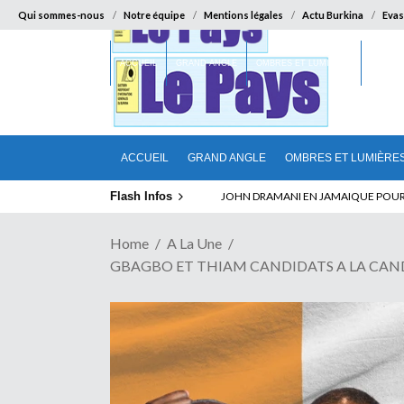
Qui sommes-nous
Notre équipe
Mentions légales
Actu Burkina
Evas
ACCUEIL
GRAND ANGLE
OMBRES ET LUMIÈRES
SUR LA
ACCUEIL
GRAND ANGLE
OMBRES ET LUMIÈRE
Flash Infos
ELECTION DE TALON A LA TETE DU SENA
Home
A La Une
GBAGBO ET THIAM CANDIDATS A LA CANDIDAT