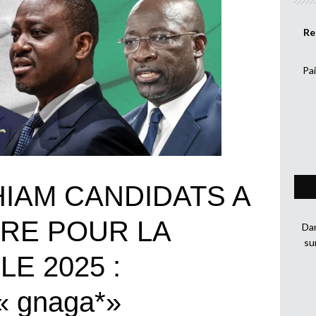
Re
Pai
IAM CANDIDATS A
URE POUR LA
Dan
su
E 2025 :
« gnaga*»