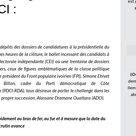
est
I :
dépôts des dossiers de candidatures à la présidentielle du
s heures de la clôture, le ballet incessant des candidats à
lectorale indépendante (CEI) où une trentaine de dossiers
ers, ceux de figures emblématiques de la classe politique
(O
e président du Front populaire ivoirien (FPI), Simone Ehivet
demi
is Billon, cadre du Parti démocratique de Côte
Ilem
(PDCI-RDA), tous désireux de porter le challenge dans les
ab
 sa propre succession, Alassane Dramane Ouattara (ADO).
pidement au bras de fer, au fur et à mesure que la date du
crutin avance