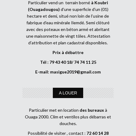
Particulier vend un terrain borné
à Koubri
(Ouagadougou)
d’une superficie d’un (01)
hectare et demi, situé non loin de l’usine de
fabrique d’eau minérale Ilemdé. Semi clôturé
avec des poteaux en béton armé et abritant
une maisonnette de vingt tôles. Attestation
d’attribution et plan cadastral disponibles.
Prix à débattre
Tél : 79 43 40 18/ 74 74 11 25
E-mail:
masigue2019@gmail.com
A LOUER
Particulier met en location
des bureaux
à
Ouaga 2000. Clim et ventilos plus débarras et
douches.
Possibilité de visiter , contact :
72 60 14 28